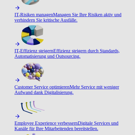
IT-Risiken managen
Managen Sie Ihre Risiken aktiv und
verhindern Sie kritische Ausfälle.
IT-Effizienz steigern
Effizienz steigern durch Standards,
Automatisierung und Outsourcing.
Customer Service optimieren
Mehr Service mit weniger
Aufwand dank Digitalisierung.
Employee Experience verbessern
Digitale Services und
Kanäle für Ihre Mitarbeitenden bereitstellen.