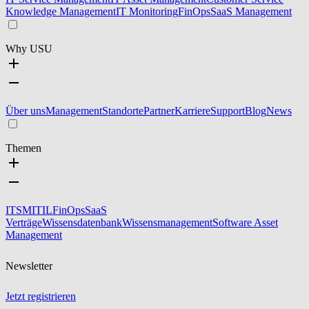
Knowledge Management
IT Monitoring
FinOps
SaaS Management
Why USU
Über uns
Management
Standorte
Partner
Karriere
Support
Blog
News
Themen
ITSM
ITIL
FinOps
SaaS
Verträge
Wissensdatenbank
Wissensmanagement
Software Asset
Management
Newsletter
Jetzt registrieren