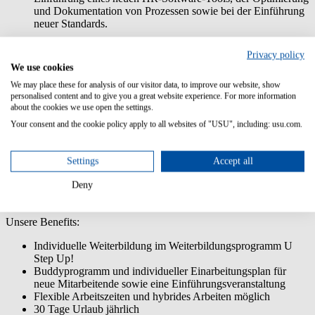
und Dokumentation von Prozessen sowie bei der Einführung
neuer Standards.
Das bringst Du mit:
Privacy policy
We use cookies
Du bist immatrikuliert und studierst BWL,
Personalmanagement, Wirtschaftspsychologie oder eine
We may place these for analysis of our visitor data, to improve our website, show
vergleichbare Studienrichtung.
personalised content and to give you a great website experience. For more information
about the cookies we use open the settings.
Du arbeitest eigenverantwortlich, zuverlässig und bringst eine
engagierte sowie strukturierte Arbeitsweise mit.
Your consent and the cookie policy apply to all websites of "USU", including: usu.com.
Du bist kommunikativ, teamfähig und hast Freude daran, dich
aktiv in unser Team einzubringen.
Idealerweise hast du bereits erste praktische Erfahrungen im
Settings
Accept all
HR- oder Recruiting-Bereich gesammelt.
Du bist flexibel und kannst uns mit 15 bis 20 Stunden pro
Deny
Woche unterstützen.
Unsere Benefits:
Individuelle Weiterbildung im Weiterbildungsprogramm U
Step Up!
Buddyprogramm und individueller Einarbeitungsplan für
neue Mitarbeitende sowie eine Einführungsveranstaltung
Flexible Arbeitszeiten und hybrides Arbeiten möglich
30 Tage Urlaub jährlich