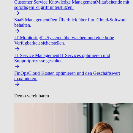
Customer Service Knowledge Management
Mitarbeitende mit
sofortigem Zugriff unterstützen.
SaaS Management
Den Überblick über Ihre Cloud-Software
behalten.
IT Monitoring
IT-Systeme überwachen und eine hohe
Verfügbarkeit sicherstellen.
IT Service Management
IT-Services optimieren und
Supportprozesse gestalten.
FinOps
Cloud-Kosten optimieren und den Geschäftswert
maximieren.
Demo vereinbaren