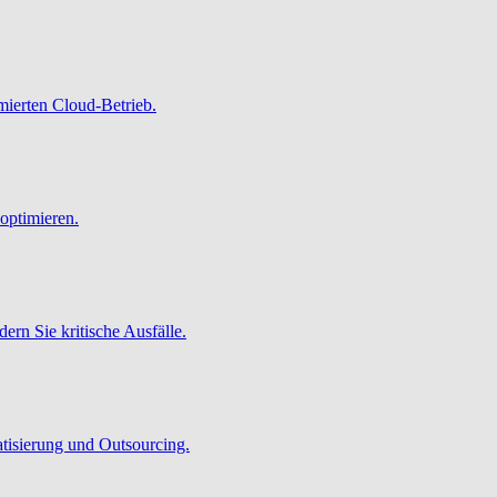
imierten Cloud-Betrieb.
optimieren.
ern Sie kritische Ausfälle.
atisierung und Outsourcing.