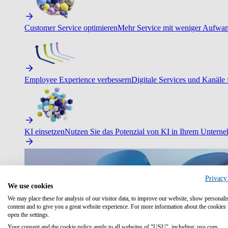
Customer Service optimieren
Mehr Service mit weniger Aufwand
Employee Experience verbessern
Digitale Services und Kanäle f
KI einsetzen
Nutzen Sie das Potenzial von KI in Ihrem Untern
Privacy
We use cookies
We may place these for analysis of our visitor data, to improve our website, show personali
content and to give you a great website experience. For more information about the cookies
open the settings.
Your consent and the cookie policy apply to all websites of "USU", including: usu.com.