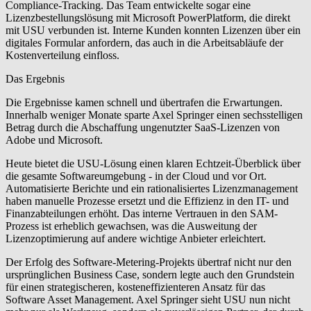
Compliance-Tracking. Das Team entwickelte sogar eine
Lizenzbestellungslösung mit Microsoft PowerPlatform, die direkt
mit USU verbunden ist. Interne Kunden konnten Lizenzen über ein
digitales Formular anfordern, das auch in die Arbeitsabläufe der
Kostenverteilung einfloss.
Das Ergebnis
Die Ergebnisse kamen schnell und übertrafen die Erwartungen.
Innerhalb weniger Monate sparte Axel Springer einen sechsstelligen
Betrag durch die Abschaffung ungenutzter SaaS-Lizenzen von
Adobe und Microsoft.
Heute bietet die USU-Lösung einen klaren Echtzeit-Überblick über
die gesamte Softwareumgebung - in der Cloud und vor Ort.
Automatisierte Berichte und ein rationalisiertes Lizenzmanagement
haben manuelle Prozesse ersetzt und die Effizienz in den IT- und
Finanzabteilungen erhöht. Das interne Vertrauen in den SAM-
Prozess ist erheblich gewachsen, was die Ausweitung der
Lizenzoptimierung auf andere wichtige Anbieter erleichtert.
Der Erfolg des Software-Metering-Projekts übertraf nicht nur den
ursprünglichen Business Case, sondern legte auch den Grundstein
für einen strategischeren, kosteneffizienteren Ansatz für das
Software Asset Management. Axel Springer sieht USU nun nicht