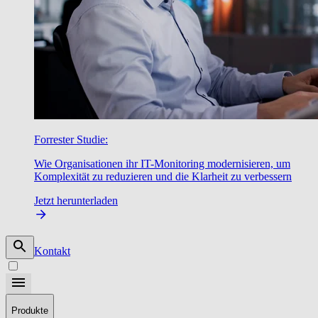
Forrester Studie:
Wie Organisationen ihr IT-Monitoring modernisieren, um
Komplexität zu reduzieren und die Klarheit zu verbessern
Jetzt herunterladen
Kontakt
Produkte