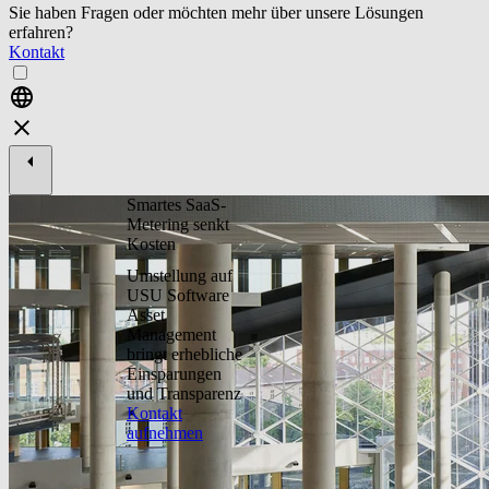
Sie haben Fragen oder möchten mehr über unsere Lösungen
erfahren?
Kontakt
Smartes SaaS-
Metering senkt
Kosten
Umstellung auf
USU Software
Asset
Management
bringt erhebliche
Einsparungen
und Transparenz
Kontakt
aufnehmen