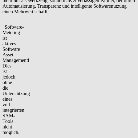
mehr nur als Werkzeug, sondern als zuverlässigen Partner, der durch
Automatisierung, Transparenz und intelligente Softwarenutzung
einen Mehrwert schafft.
"Software-
Metering
ist
aktives
Software
Asset
Management!
Dies
ist
jedoch
ohne
die
Unterstützung
eines
voll
integrierten
SAM-
Tools
nicht
möglich."