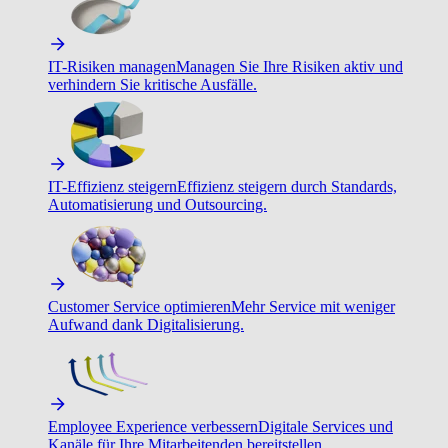
IT-Risiken managen
Managen Sie Ihre Risiken aktiv und
verhindern Sie kritische Ausfälle.
IT-Effizienz steigern
Effizienz steigern durch Standards,
Automatisierung und Outsourcing.
Customer Service optimieren
Mehr Service mit weniger
Aufwand dank Digitalisierung.
Employee Experience verbessern
Digitale Services und
Kanäle für Ihre Mitarbeitenden bereitstellen.