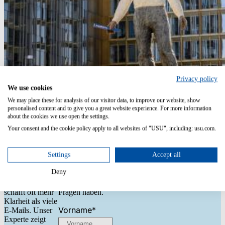
Privacy policy
We use cookies
We may place these for analysis of our visitor data, to improve our website, show
personalised content and to give you a great website experience. For more information
about the cookies we use open the settings.
Your consent and the cookie policy apply to all websites of "USU", including: usu.com.
Direkt ins
Schreiben Sie
Gespräch
uns
kommen
Settings
Accept all
Ganz gleich, ob
Sie haben
Sie mit uns
Deny
Fragen? Ein
arbeiten möchten
kurzes Gespräch
oder nur ein paar
schafft oft mehr
Fragen haben.
Klarheit als viele
Vorname
*
E-Mails. Unser
Experte zeigt