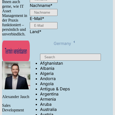
Ihnen auch
Nachname
*
gerne, wie IT
Asset
Management in
E-Mail
*
der Praxis
funktioniert –
persönlich und
Land
*
unverbindlich.
Germany
Afghanistan
Albania
Algeria
Andorra
Angola
Antigua & Deps
Argentina
Alexander Jauch
Armenia
Aruba
Sales
Australia
Development
Austria