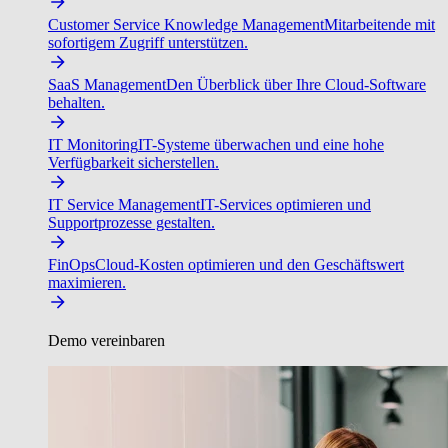
Customer Service Knowledge Management
Mitarbeitende mit
sofortigem Zugriff unterstützen.
SaaS Management
Den Überblick über Ihre Cloud-Software
behalten.
IT Monitoring
IT-Systeme überwachen und eine hohe
Verfügbarkeit sicherstellen.
IT Service Management
IT-Services optimieren und
Supportprozesse gestalten.
FinOps
Cloud-Kosten optimieren und den Geschäftswert
maximieren.
Demo vereinbaren