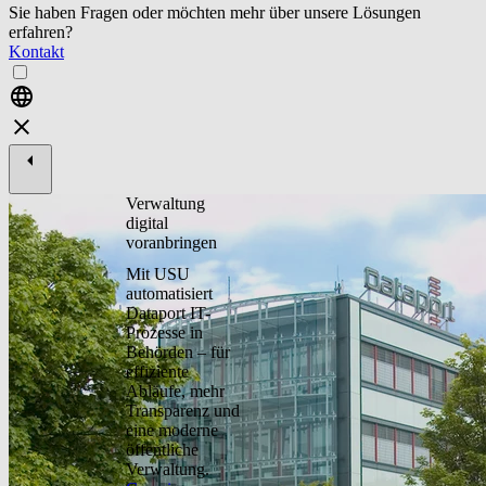
Sie haben Fragen oder möchten mehr über unsere Lösungen
erfahren?
Kontakt
Verwaltung
digital
voranbringen
Mit USU
automatisiert
Dataport IT-
Prozesse in
Behörden – für
effiziente
Abläufe, mehr
Transparenz und
eine moderne
öffentliche
Verwaltung.