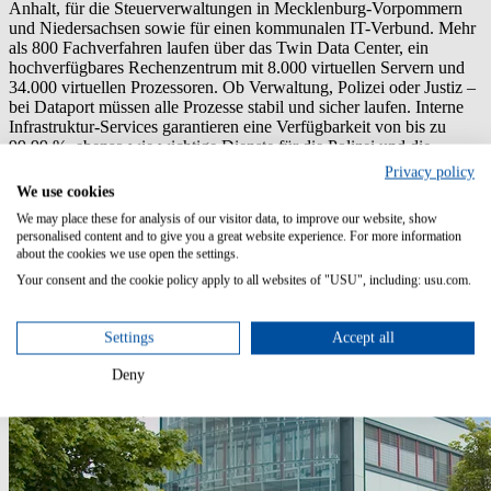
Anhalt, für die Steuerverwaltungen in Mecklenburg-Vorpommern
und Niedersachsen sowie für einen kommunalen IT-Verbund. Mehr
als 800 Fachverfahren laufen über das Twin Data Center, ein
hochverfügbares Rechenzentrum mit 8.000 virtuellen Servern und
34.000 virtuellen Prozessoren. Ob Verwaltung, Polizei oder Justiz –
bei Dataport müssen alle Prozesse stabil und sicher laufen. Interne
Infrastruktur-Services garantieren eine Verfügbarkeit von bis zu
99,99 %, ebenso wie wichtige Dienste für die Polizei und die
Notrufnummern 110 und 112. Über 1.500 SLA-Berichte liefert
Privacy policy
Dataport jeden Monat aus – ein klarer Beleg für das hohe Service-
We use cookies
Niveau. Die Grundlage dafür: das USU IT & Service Monitoring.
We may place these for analysis of our visitor data, to improve our website, show
Seit vielen Jahren ist es das verlässliche Rückgrat für ein sicheres
personalised content and to give you a great website experience. For more information
und leistungsfähiges IT-Betriebsmodell.
about the cookies we use open the settings.
Zur Website von Dataport
Your consent and the cookie policy apply to all websites of "USU", including: usu.com.
Settings
Accept all
Deny