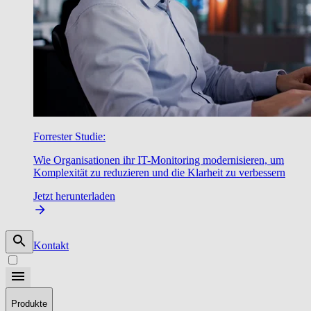
Forrester Studie:
Wie Organisationen ihr IT-Monitoring modernisieren, um
Komplexität zu reduzieren und die Klarheit zu verbessern
Jetzt herunterladen
Kontakt
Produkte