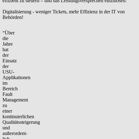
effizient zu steuern – und das Leistungsversprechen einzulösen:
Digitalisierung - weniger Tickets, mehr Effizienz in der IT von
Behörden!
“Über
die
Jahre
hat
der
Einsatz
der
USU-
Applikationen
im
Bereich
Fault
Management
zu
einer
kontinuierlichen
Qualitätssteigerung
und
außerordent-
lich