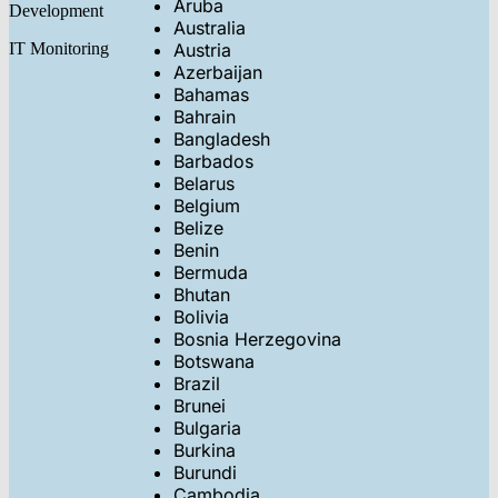
Aruba
Development
Australia
IT Monitoring
Austria
Azerbaijan
Bahamas
Bahrain
Bangladesh
Barbados
Belarus
Belgium
Belize
Benin
Bermuda
Bhutan
Bolivia
Bosnia Herzegovina
Botswana
Brazil
Brunei
Bulgaria
Burkina
Burundi
Cambodia