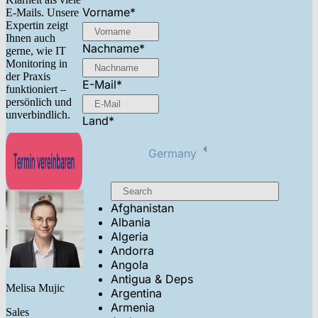
Vorname
*
E-Mails. Unsere
Expertin zeigt
Ihnen auch
Nachname
*
gerne, wie IT
Monitoring in
der Praxis
E-Mail
*
funktioniert –
persönlich und
unverbindlich.
Land
*
Germany
Afghanistan
Albania
Algeria
Andorra
Angola
Antigua & Deps
Melisa Mujic
Argentina
Armenia
Sales