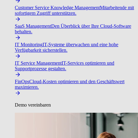
Customer Service Knowledge Management
Mitarbeitende mit
sofortigem Zugriff unterstützen.
SaaS Management
Den Überblick über Ihre Cloud-Software
behalten.
IT Monitoring
IT-Systeme überwachen und eine hohe
Verfügbarkeit sicherstellen.
IT Service Management
IT-Services optimieren und
Supportprozesse gestalten.
FinOps
Cloud-Kosten optimieren und den Geschäftswert
maximieren.
Demo vereinbaren