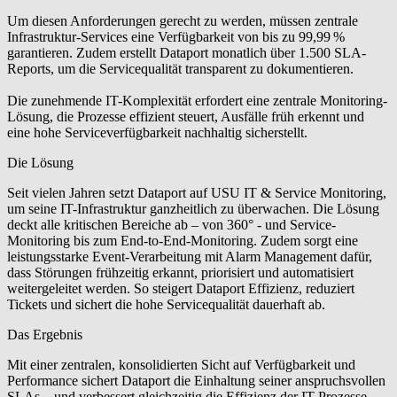
Um diesen Anforderungen gerecht zu werden, müssen zentrale
Infrastruktur-Services eine Verfügbarkeit von bis zu 99,99 %
garantieren. Zudem erstellt Dataport monatlich über 1.500 SLA-
Reports, um die Servicequalität transparent zu dokumentieren.
Die zunehmende IT-Komplexität erfordert eine zentrale Monitoring-
Lösung, die Prozesse effizient steuert, Ausfälle früh erkennt und
eine hohe Serviceverfügbarkeit nachhaltig sicherstellt.
Die Lösung
Seit vielen Jahren setzt Dataport auf USU IT & Service Monitoring,
um seine IT-Infrastruktur ganzheitlich zu überwachen. Die Lösung
deckt alle kritischen Bereiche ab – von 360° - und Service-
Monitoring bis zum End-to-End-Monitoring. Zudem sorgt eine
leistungsstarke Event-Verarbeitung mit Alarm Management dafür,
dass Störungen frühzeitig erkannt, priorisiert und automatisiert
weitergeleitet werden. So steigert Dataport Effizienz, reduziert
Tickets und sichert die hohe Servicequalität dauerhaft ab.
Das Ergebnis
Mit einer zentralen, konsolidierten Sicht auf Verfügbarkeit und
Performance sichert Dataport die Einhaltung seiner anspruchsvollen
SLAs – und verbessert gleichzeitig die Effizienz der IT-Prozesse