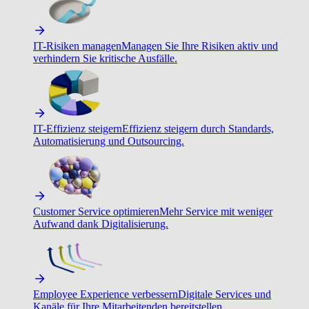
IT-Risiken managen
Managen Sie Ihre Risiken aktiv und
verhindern Sie kritische Ausfälle.
IT-Effizienz steigern
Effizienz steigern durch Standards,
Automatisierung und Outsourcing.
Customer Service optimieren
Mehr Service mit weniger
Aufwand dank Digitalisierung.
Employee Experience verbessern
Digitale Services und
Kanäle für Ihre Mitarbeitenden bereitstellen.