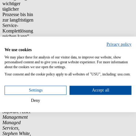
wichtiger
täglicher
Prozesse bis hin
zur langfristigen
Service-
Komplettlösung
reichen kann",
sagt Lawrence
Privacy policy
Dempsey,
We use cookies
Director of
We may place these for analysis of our visitor data, to improve our website, show
Professional
personalised content and to give you a great website experience. For more information
Services bei
about the cookies we use open the settings.
Aspera.
Your consent and the cookie policy apply to all websites of "USU", including: usu.com.
Haftungsausschluss
von Gartner
Settings
Accept all
Quellen:
Gartner, Magic
Deny
Quadrant for
Software Asset
Management
Managed
Services,
Stephen White,