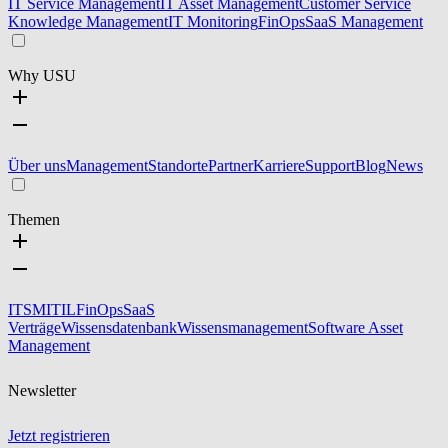
IT Service Management
IT Asset Management
Customer Service
Knowledge Management
IT Monitoring
FinOps
SaaS Management
Why USU
Über uns
Management
Standorte
Partner
Karriere
Support
Blog
News
Themen
ITSM
ITIL
FinOps
SaaS
Verträge
Wissensdatenbank
Wissensmanagement
Software Asset
Management
Newsletter
Jetzt registrieren