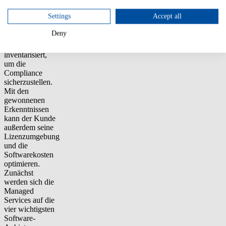
durchgesetzt.
Dabei werden
Settings
Accept all
alle relevanten
Daten zur
Deny
Lizenzbereitstellung
gesammelt und
inventarisiert,
um die
Compliance
sicherzustellen.
Mit den
gewonnenen
Erkenntnissen
kann der Kunde
außerdem seine
Lizenzumgebung
und die
Softwarekosten
optimieren.
Zunächst
werden sich die
Managed
Services auf die
vier wichtigsten
Software-