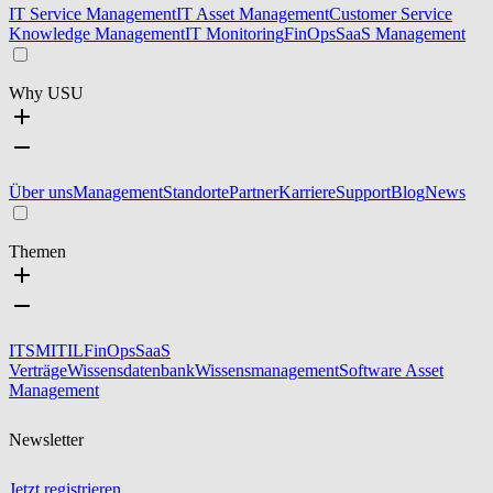
IT Service Management
IT Asset Management
Customer Service
Knowledge Management
IT Monitoring
FinOps
SaaS Management
Why USU
Über uns
Management
Standorte
Partner
Karriere
Support
Blog
News
Themen
ITSM
ITIL
FinOps
SaaS
Verträge
Wissensdatenbank
Wissensmanagement
Software Asset
Management
Newsletter
Jetzt registrieren