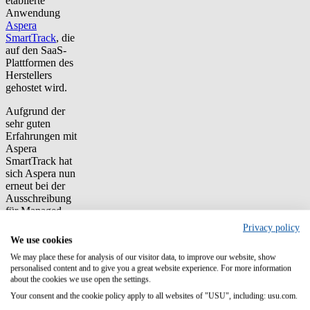
etablierte
Anwendung
Aspera
SmartTrack
, die
auf den SaaS-
Plattformen des
Herstellers
gehostet wird.
Aufgrund der
sehr guten
Erfahrungen mit
Aspera
SmartTrack hat
sich Aspera nun
erneut bei der
Ausschreibung
für Managed
Services im
Privacy policy
Bereich
We use cookies
Software Asset
We may place these for analysis of our visitor data, to improve our website, show
Management
personalised content and to give you a great website experience. For more information
gegen
about the cookies we use open the settings.
internationale
Your consent and the cookie policy apply to all websites of "USU", including: usu.com.
Wettbewerber