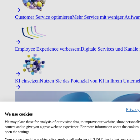
Customer Service optimieren
Mehr Service mit weniger Aufwand
Employee Experience verbessern
Digitale Services und Kanäle f
KI einsetzen
Nutzen Sie das Potenzial von KI in Ihrem Untern
Privacy
We use cookies
We may place these for analysis of our visitor data, to improve our website, show personali
content and to give you a great website experience. For more information about the cookies
open the settings.
Your consent and the cookie policy apply to all websites of "USU", including: usu.com.