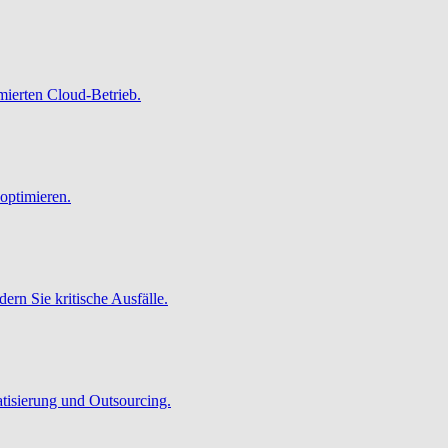
imierten Cloud-Betrieb.
optimieren.
ern Sie kritische Ausfälle.
atisierung und Outsourcing.