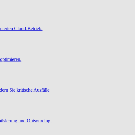
imierten Cloud-Betrieb.
optimieren.
ern Sie kritische Ausfälle.
atisierung und Outsourcing.