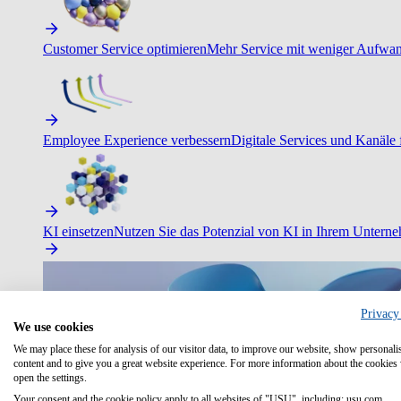
Customer Service optimieren
Mehr Service mit weniger Aufwand
Employee Experience verbessern
Digitale Services und Kanäle f
KI einsetzen
Nutzen Sie das Potenzial von KI in Ihrem Untern
Privacy
We use cookies
We may place these for analysis of our visitor data, to improve our website, show personali
content and to give you a great website experience. For more information about the cookies
open the settings.
Your consent and the cookie policy apply to all websites of "USU", including: usu.com.