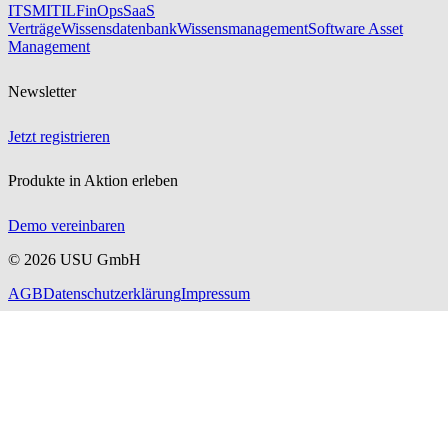
ITSM
ITIL
FinOps
SaaS
Verträge
Wissensdatenbank
Wissensmanagement
Software Asset
Management
Newsletter
Jetzt registrieren
Produkte in Aktion erleben
Demo vereinbaren
©
2026
USU GmbH
AGB
Datenschutzerklärung
Impressum