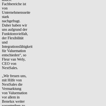
Fachbereiche ist
von
Unternehmensseite
stark
nachgefragt.
Daher haben wir
uns aufgrund der
Funktionsvielfalt,
der Flexibilität
und
Integrationsfähigkeit
für Valuemation
entschieden“, so
Fleur van Wely,
CEO von
NextSales.
„Wir freuen uns,
mit Hilfe von
NextSales die
Vermarktung
von Valuemation
vor allem in
Benelux weiter
vorantreiben zu