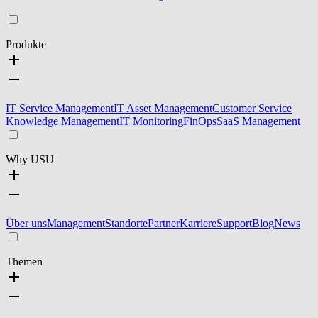
Produkte
IT Service Management
IT Asset Management
Customer Service
Knowledge Management
IT Monitoring
FinOps
SaaS Management
Why USU
Über uns
Management
Standorte
Partner
Karriere
Support
Blog
News
Themen