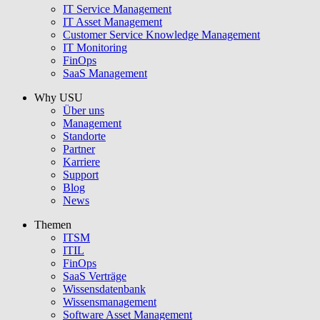
IT Service Management
IT Asset Management
Customer Service Knowledge Management
IT Monitoring
FinOps
SaaS Management
Why USU
Über uns
Management
Standorte
Partner
Karriere
Support
Blog
News
Themen
ITSM
ITIL
FinOps
SaaS Verträge
Wissensdatenbank
Wissensmanagement
Software Asset Management