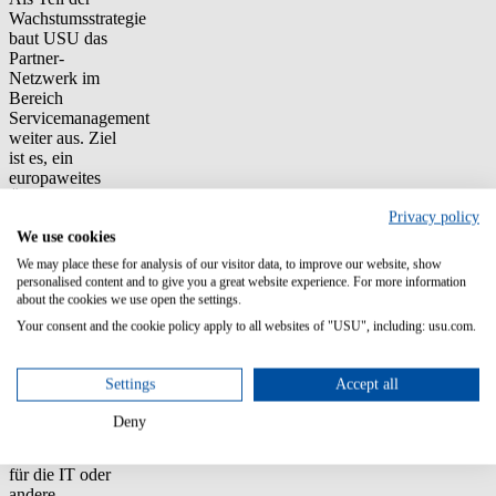
Wachstumsstrategie
baut USU das
Partner-
Netzwerk im
Bereich
Servicemanagement
weiter aus. Ziel
ist es, ein
europaweites
Ökosystem
zertifizierter
Privacy policy
Implementierungs-
We use cookies
und
We may place these for analysis of our visitor data, to improve our website, show
Vertriebspartner
personalised content and to give you a great website experience. For more information
der USU-Suite
about the cookies we use open the settings.
Valuemation für
Your consent and the cookie policy apply to all websites of "USU", including: usu.com.
die weitere
Marktdurchdringung
aufzubauen.
Settings
Accept all
„Ein
Deny
durchgehendes
Servicemanagement
für die IT oder
andere