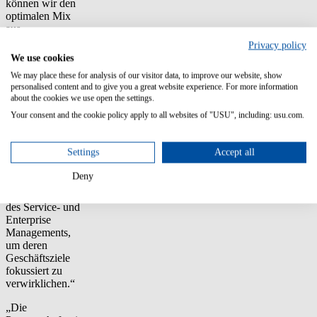
können wir den
optimalen Mix
aus
Managementberatung
Privacy policy
und Tool-
We use cookies
Implementierungsexpertise
We may place these for analysis of our visitor data, to improve our website, show
bieten“, freut
personalised content and to give you a great website experience. For more information
sich SERVIEW
about the cookies we use open the settings.
Geschäftsführer
Your consent and the cookie policy apply to all websites of "USU", including: usu.com.
Michael Kresse.
„Gemeinsam
begleiten USU
Settings
Accept all
und SERVIEW
die Kunden
Deny
ganzheitlich in
allen Aspekten
des Service- und
Enterprise
Managements,
um deren
Geschäftsziele
fokussiert zu
verwirklichen.“
„Die