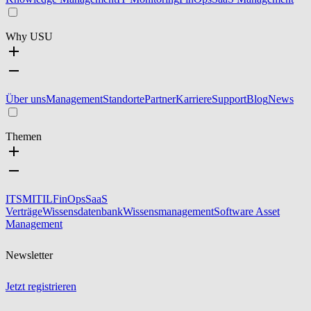
Why USU
Über uns
Management
Standorte
Partner
Karriere
Support
Blog
News
Themen
ITSM
ITIL
FinOps
SaaS
Verträge
Wissensdatenbank
Wissensmanagement
Software Asset
Management
Newsletter
Jetzt registrieren