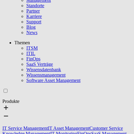
Management
Standorte
Partner
Karriere
Support
Blog
News
Themen
ITSM
ITIL
FinOps
SaaS Verträge
Wissensdatenbank
Wissensmanagement
Software Asset Management
Produkte
IT Service Management
IT Asset Management
Customer Service
Knowledge Management
IT Monitoring
FinOps
SaaS Management