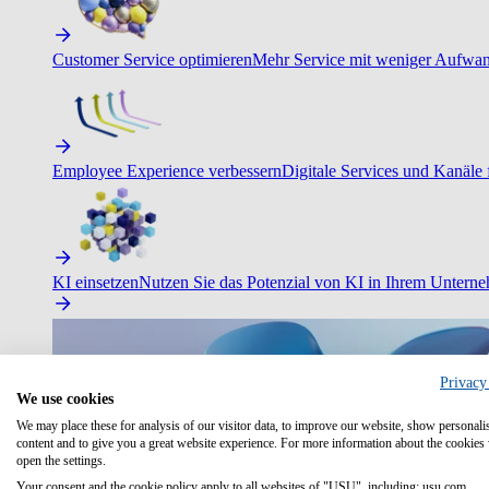
Customer Service optimieren
Mehr Service mit weniger Aufwand
Employee Experience verbessern
Digitale Services und Kanäle f
KI einsetzen
Nutzen Sie das Potenzial von KI in Ihrem Untern
Privacy
We use cookies
We may place these for analysis of our visitor data, to improve our website, show personali
content and to give you a great website experience. For more information about the cookies
open the settings.
Your consent and the cookie policy apply to all websites of "USU", including: usu.com.