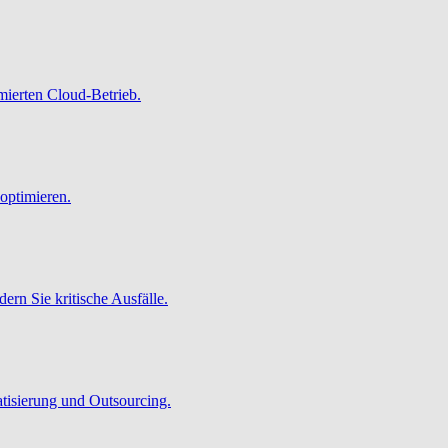
imierten Cloud-Betrieb.
optimieren.
ern Sie kritische Ausfälle.
atisierung und Outsourcing.