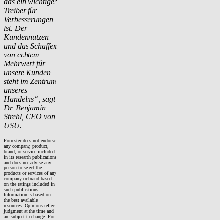
das ein wichtiger
Treiber für
Verbesserungen
ist. Der
Kundennutzen
und das Schaffen
von echtem
Mehrwert für
unsere Kunden
steht im Zentrum
unseres
Handelns“, sagt
Dr. Benjamin
Strehl, CEO von
USU.
Forrester does not endorse
any company, product,
brand, or service included
in its research publications
and does not advise any
person to select the
products or services of any
company or brand based
on the ratings included in
such publications.
Information is based on
the best available
resources. Opinions reflect
judgment at the time and
are subject to change. For