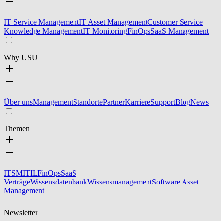
IT Service Management
IT Asset Management
Customer Service
Knowledge Management
IT Monitoring
FinOps
SaaS Management
Why USU
Über uns
Management
Standorte
Partner
Karriere
Support
Blog
News
Themen
ITSM
ITIL
FinOps
SaaS
Verträge
Wissensdatenbank
Wissensmanagement
Software Asset
Management
Newsletter