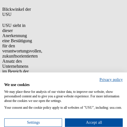
Blickwinkel der
USU
USU sieht in
dieser
Anerkennung
eine Bestätigung
für den
verantwortungsvollen,
zukunftsorientierten
Ansatz des
Unternehmens
im Bereich der
KI-Innovation,
Privacy policy
der sicherstellt,
We use cookies
dass
Automatisierung
We may place these for analysis of our visitor data, to improve our website, show
personalised content and to give you a great website experience. For more information
und Intelligenz
about the cookies we use open the settings.
auf Vertrauen,
Compliance und
Your consent and the cookie policy apply to all websites of "USU", including: usu.com.
Transparenz
basieren.
Die Strategie
Settings
Accept all