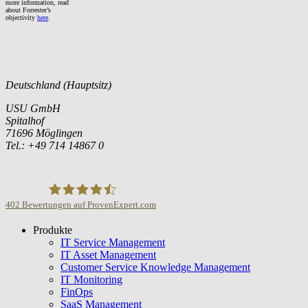
more information, read
about Forrester’s
objectivity
here
.
Deutschland (Hauptsitz)
USU GmbH
Spitalhof
71696 Möglingen
Tel.: +49 714 14867 0
402
Bewertungen auf ProvenExpert.com
Produkte
USU GmbH
IT Service Management
IT Asset Management
Customer Service Knowledge Management
IT Monitoring
FinOps
SaaS Management