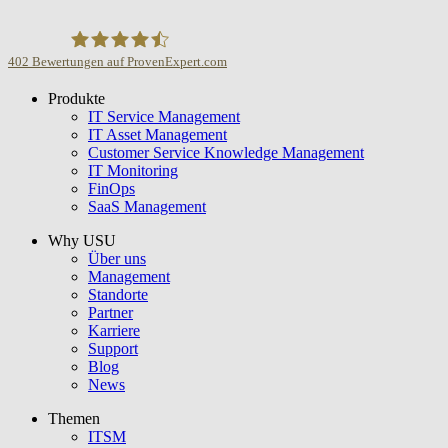
402
Bewertungen auf ProvenExpert.com
Produkte
USU GmbH
IT Service Management
IT Asset Management
Customer Service Knowledge Management
IT Monitoring
FinOps
SaaS Management
Why USU
Über uns
Management
Standorte
Partner
Karriere
Support
Blog
News
Themen
ITSM