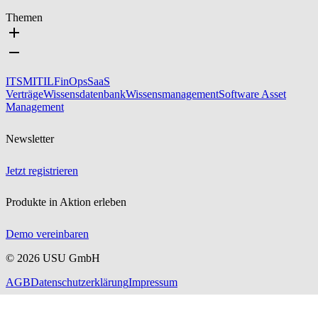
Themen
ITSM
ITIL
FinOps
SaaS
Verträge
Wissensdatenbank
Wissensmanagement
Software Asset
Management
Newsletter
Jetzt registrieren
Produkte in Aktion erleben
Demo vereinbaren
©
2026
USU GmbH
AGB
Datenschutzerklärung
Impressum