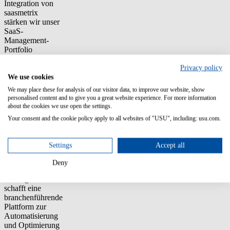
Integration von
saasmetrix
stärken wir unser
SaaS-
Management-
Portfolio
erheblich.
Unternehmen
Privacy policy
stehen
We use cookies
zunehmend vor
We may place these for analysis of our visitor data, to improve our website, show
der
personalised content and to give you a great website experience. For more information
Herausforderung,
about the cookies we use open the settings.
ihre SaaS-
Your consent and the cookie policy apply to all websites of "USU", including: usu.com.
Kosten und -
Lizenzen
effizient zu
Settings
Accept all
verwalten. Die
Kombination
Deny
unserer
Lösungen
schafft eine
branchenführende
Plattform zur
Automatisierung
und Optimierung