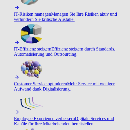
IT-Risiken managen
Managen Sie Ihre Risiken aktiv und
verhindern Sie kritische Ausfälle.
IT-Effizienz steigern
Effizienz steigern durch Standards,
Automatisierung und Outsourcing.
Customer Service optimieren
Mehr Service mit weniger
Aufwand dank Digitalisierung.
Employee Experience verbessern
Digitale Services und
Kanäle für Ihre Mitarbeitenden bereitstellen.