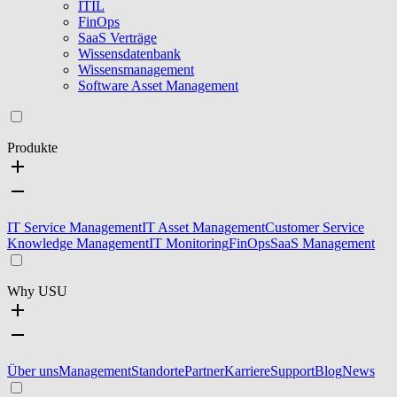
ITIL
FinOps
SaaS Verträge
Wissensdatenbank
Wissensmanagement
Software Asset Management
Produkte
IT Service Management
IT Asset Management
Customer Service
Knowledge Management
IT Monitoring
FinOps
SaaS Management
Why USU
Über uns
Management
Standorte
Partner
Karriere
Support
Blog
News