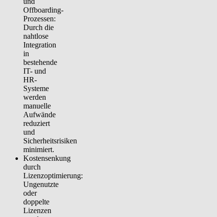
und
Offboarding-
Prozessen:
Durch die
nahtlose
Integration
in
bestehende
IT- und
HR-
Systeme
werden
manuelle
Aufwände
reduziert
und
Sicherheitsrisiken
minimiert.
Kostensenkung
durch
Lizenzoptimierung:
Ungenutzte
oder
doppelte
Lizenzen