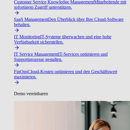
Customer Service Knowledge Management
Mitarbeitende mit
sofortigem Zugriff unterstützen.
SaaS Management
Den Überblick über Ihre Cloud-Software
behalten.
IT Monitoring
IT-Systeme überwachen und eine hohe
Verfügbarkeit sicherstellen.
IT Service Management
IT-Services optimieren und
Supportprozesse gestalten.
FinOps
Cloud-Kosten optimieren und den Geschäftswert
maximieren.
Demo vereinbaren