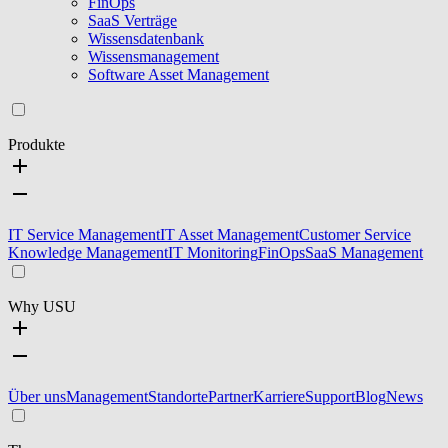
FinOps
SaaS Verträge
Wissensdatenbank
Wissensmanagement
Software Asset Management
Produkte
IT Service Management
IT Asset Management
Customer Service
Knowledge Management
IT Monitoring
FinOps
SaaS Management
Why USU
Über uns
Management
Standorte
Partner
Karriere
Support
Blog
News