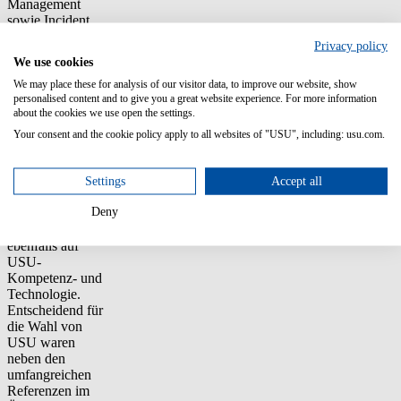
Management
sowie Incident,
Problem und
Privacy policy
Change
We use cookies
Management
eingeführt.
We may place these for analysis of our visitor data, to improve our website, show
personalised content and to give you a great website experience. For more information
about the cookies we use open the settings.
ITSM für
Behördenlösungen
Your consent and the cookie policy apply to all websites of "USU", including: usu.com.
Ein deutsches
Systemhaus, das
Lösungen für die
Settings
Accept all
Öffentliche
Deny
Verwaltung
bereitstellt, setzt
ebenfalls auf
USU-
Kompetenz- und
Technologie.
Entscheidend für
die Wahl von
USU waren
neben den
umfangreichen
Referenzen im