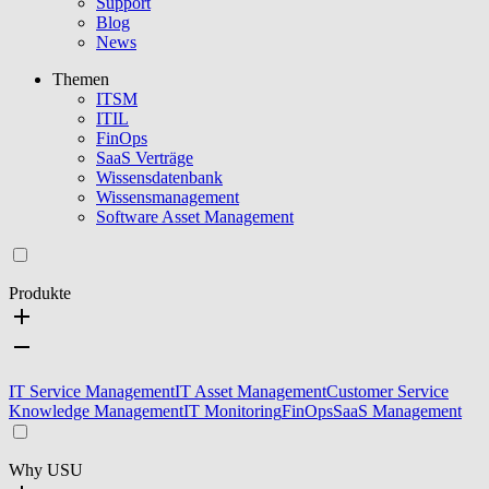
Support
Blog
News
Themen
ITSM
ITIL
FinOps
SaaS Verträge
Wissensdatenbank
Wissensmanagement
Software Asset Management
Produkte
IT Service Management
IT Asset Management
Customer Service
Knowledge Management
IT Monitoring
FinOps
SaaS Management
Why USU