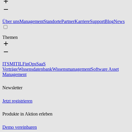
Über uns
Management
Standorte
Partner
Karriere
Support
Blog
News
Themen
ITSM
ITIL
FinOps
SaaS
Verträge
Wissensdatenbank
Wissensmanagement
Software Asset
Management
Newsletter
Jetzt registrieren
Produkte in Aktion erleben
Demo vereinbaren