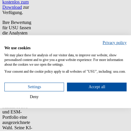
kostenlos zum
Download
zur
Verfügung.
Ihre Bewertung
für USU fassen
die Analysten
u.a.
Privacy policy
folgendermaßen
We use cookies
zusammen: „Für
Unternehmen,
We may place these for analysis of our visitor data, to improve our website, show
die eine einfach
personalised content and to give you a great website experience. For more information
zu bedienende,
about the cookies we use open the settings.
skalierbare,
Your consent and the cookie policy apply to all websites of "USU", including: usu.com.
umfassende und
integrierte
Service
Settings
Accept all
Management-
Lösung suchen,
Deny
ist USU mit
seinem ITSM
und ESM-
Portfolio eine
ausgezeichnete
Wahl. Seine KI-