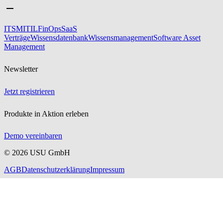
ITSM
ITIL
FinOps
SaaS
Verträge
Wissensdatenbank
Wissensmanagement
Software Asset
Management
Newsletter
Jetzt registrieren
Produkte in Aktion erleben
Demo vereinbaren
©
2026
USU GmbH
AGB
Datenschutzerklärung
Impressum