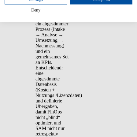
gemeinsames
Operating
Deny
Model
: klare
Rollen (Owner),
ein abgestimmter
Prozess (Intake
→ Analyse →
Umsetzung →
Nachmessung)
und ein
gemeinsames Set
an KPIs.
Entscheidend:
eine
abgestimmte
Datenbasis
(Kosten +
Nutzungs-/Lizenzdaten)
und definierte
Übergaben,
damit FinOps
nicht „blind“
optimiert und
SAM nicht nur
retrospektiv