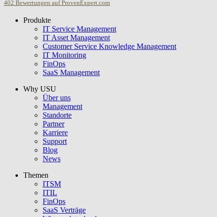
402
Bewertungen auf ProvenExpert.com
Produkte
USU GmbH
IT Service Management
IT Asset Management
Customer Service Knowledge Management
IT Monitoring
FinOps
SaaS Management
Why USU
Über uns
Management
Standorte
Partner
Karriere
Support
Blog
News
Themen
ITSM
ITIL
FinOps
SaaS Verträge