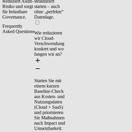
Reduziert Audit-
strukturiert
Risiko und sorgt
starten – auch
für belastbare
ohne „perfekte“
Governance.
Datenlage.
Frequently
Asked Questions
Wie reduzieren
wir Cloud-
Verschwendung
konkret und wo
fangen wir an?
Starten Sie mit
einem
kurzen
Baseline-Check
aus Kosten- und
Nutzungsdaten
(Cloud + SaaS)
und priorisieren
Sie Maßnahmen
nach
Impact
und
Umsetzbarkeit
: