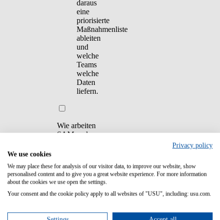
daraus
eine
priorisierte
Maßnahmenliste
ableiten
und
welche
Teams
welche
Daten
liefern.
Wie arbeiten
SAM und
FinOps effektiv
Privacy policy
zusammen, ohne
We use cookies
Doppelarbeit
We may place these for analysis of our visitor data, to improve our website, show
und Silos?
personalised content and to give you a great website experience. For more information
about the cookies we use open the settings.
Your consent and the cookie policy apply to all websites of "USU", including: usu.com.
Wirksam ist ein
Settings
Accept all