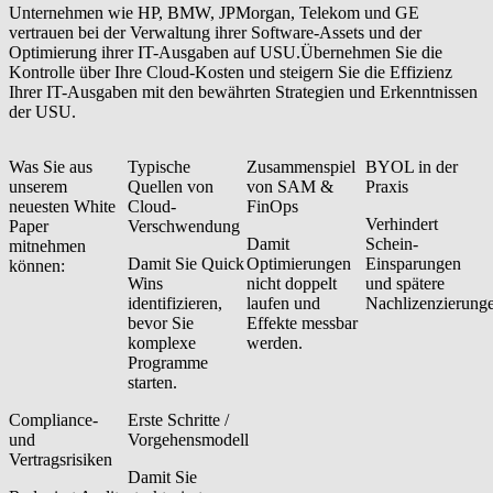
Unternehmen wie HP, BMW, JPMorgan, Telekom und GE
vertrauen bei der Verwaltung ihrer Software-Assets und der
Optimierung ihrer IT-Ausgaben auf USU.
Übernehmen Sie die
Kontrolle über Ihre Cloud-Kosten und steigern Sie die Effizienz
Ihrer IT-Ausgaben mit den bewährten Strategien und Erkenntnissen
der USU.
Was Sie aus
Typische
Zusammenspiel
BYOL in der
unserem
Quellen von
von SAM &
Praxis
neuesten White
Cloud-
FinOps
Verhindert
Paper
Verschwendung
Damit
Schein-
mitnehmen
Damit Sie Quick
Optimierungen
Einsparungen
können:
Wins
nicht doppelt
und spätere
identifizieren,
laufen und
Nachlizenzierung
bevor Sie
Effekte messbar
komplexe
werden.
Programme
starten.
Compliance-
Erste Schritte /
und
Vorgehensmodell
Vertragsrisiken
Damit Sie