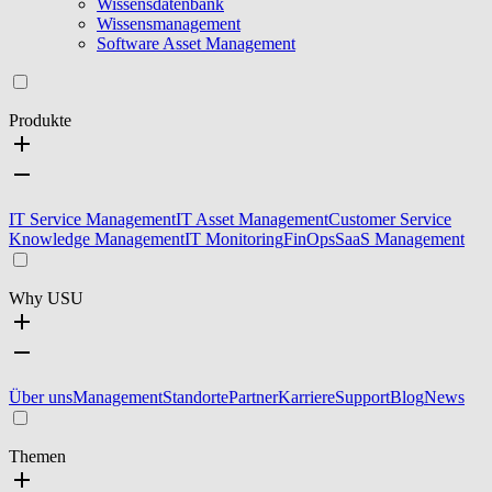
Wissensdatenbank
Wissensmanagement
Software Asset Management
Produkte
IT Service Management
IT Asset Management
Customer Service
Knowledge Management
IT Monitoring
FinOps
SaaS Management
Why USU
Über uns
Management
Standorte
Partner
Karriere
Support
Blog
News
Themen