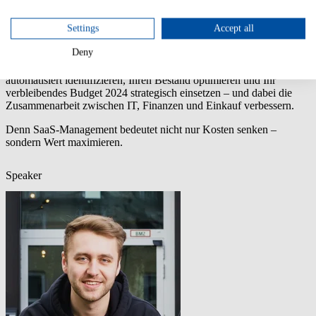
höhere jährliche SaaS-Kosten. Ohne vollständige Transparenz über
Ihre SaaS-Nutzung fehlt Ihnen die Verhandlungsbasis – oder
Settings
Accept all
schlimmer: Sie zahlen für Tools, die niemand nutzt.
Deny
In diesem On-Demand Webinar zeigen wir Ihnen, wie Sie jetzt die
Weichen richtig stellen. Erfahren Sie, wie Sie SaaS-Anwendungen
automatisiert identifizieren, Ihren Bestand optimieren und Ihr
verbleibendes Budget 2024 strategisch einsetzen – und dabei die
Zusammenarbeit zwischen IT, Finanzen und Einkauf verbessern.
Denn SaaS-Management bedeutet nicht nur Kosten senken –
sondern Wert maximieren.
Speaker