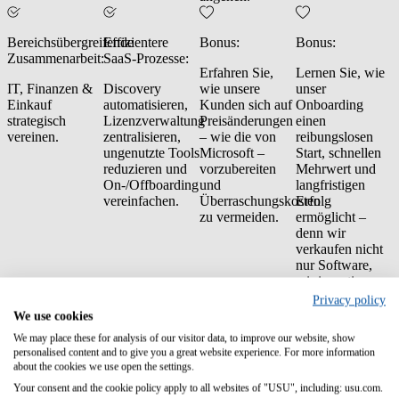
Bereichsübergreifende
Effizientere
Bonus:
Bonus:
Zusammenarbeit:
SaaS-Prozesse:
Erfahren Sie,
Lernen Sie, wie
IT, Finanzen &
Discovery
wie unsere
unser
Einkauf
automatisieren,
Kunden sich auf
Onboarding
strategisch
Lizenzverwaltung
Preisänderungen
einen
vereinen.
zentralisieren,
– wie die von
reibungslosen
ungenutzte Tools
Microsoft –
Start, schnellen
reduzieren und
vorzubereiten
Mehrwert und
On-/Offboarding
und
langfristigen
vereinfachen.
Überraschungskosten
Erfolg
zu vermeiden.
ermöglicht –
denn wir
verkaufen nicht
nur Software,
wir investieren
in Ihren Erfolg.
Privacy policy
We use cookies
Optimieren Sie Ihr SaaS-Budget
We may place these for analysis of our visitor data, to improve our website, show
personalised content and to give you a great website experience. For more information
Ab November 2025 streicht Microsoft die volumenbasierten Rabatte
about the cookies we use open the settings.
für Online-Services – alle Kunden zahlen künftig den vollen
Your consent and the cookie policy apply to all websites of "USU", including: usu.com.
Listenpreis. Für viele Unternehmen bedeutet das bis zu 13,5 %