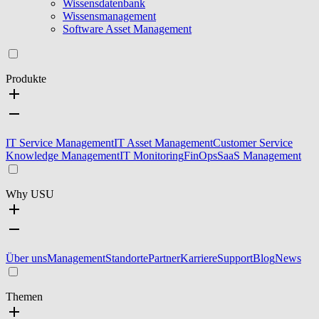
Wissensdatenbank
Wissensmanagement
Software Asset Management
Produkte
IT Service Management
IT Asset Management
Customer Service
Knowledge Management
IT Monitoring
FinOps
SaaS Management
Why USU
Über uns
Management
Standorte
Partner
Karriere
Support
Blog
News
Themen