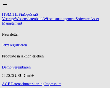
ITSM
ITIL
FinOps
SaaS
Verträge
Wissensdatenbank
Wissensmanagement
Software Asset
Management
Newsletter
Jetzt registrieren
Produkte in Aktion erleben
Demo vereinbaren
©
2026
USU GmbH
AGB
Datenschutzerklärung
Impressum