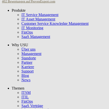
402
Bewertungen auf ProvenExpert.com
Produkte
USU GmbH
IT Service Management
IT Asset Management
Customer Service Knowledge Management
IT Monitoring
FinOps
SaaS Management
Why USU
Über uns
Management
Standorte
Partner
Karriere
Support
Blog
News
Themen
ITSM
ITIL
FinOps
SaaS Verträge