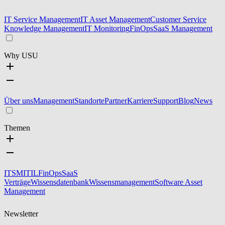
IT Service Management
IT Asset Management
Customer Service
Knowledge Management
IT Monitoring
FinOps
SaaS Management
Why USU
Über uns
Management
Standorte
Partner
Karriere
Support
Blog
News
Themen
ITSM
ITIL
FinOps
SaaS
Verträge
Wissensdatenbank
Wissensmanagement
Software Asset
Management
Newsletter