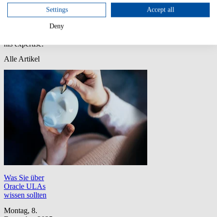
one of the USU
account
Settings
Accept all
managers and
supports our
Deny
customers with
his expertise.
Alle Artikel
Was Sie über
Oracle ULAs
wissen sollten
Montag, 8.