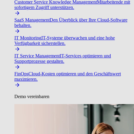
Customer Service Knowledge Management
Mitarbeitende mit
sofortigem Zugriff unterstützen.
SaaS Management
Den Überblick über Ihre Cloud-Software
behalten.
IT Monitoring
IT-Systeme überwachen und eine hohe
Verfügbarkeit sicherstellen.
IT Service Management
IT-Services optimieren und
Supportprozesse gestalten.
FinOps
Cloud-Kosten optimieren und den Geschäftswert
maximieren.
Demo vereinbaren