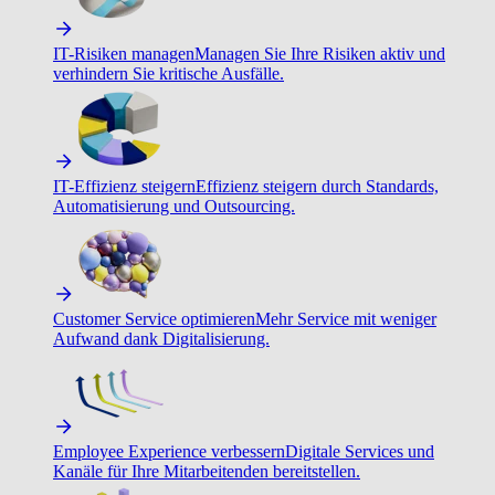
IT-Risiken managen
Managen Sie Ihre Risiken aktiv und
verhindern Sie kritische Ausfälle.
IT-Effizienz steigern
Effizienz steigern durch Standards,
Automatisierung und Outsourcing.
Customer Service optimieren
Mehr Service mit weniger
Aufwand dank Digitalisierung.
Employee Experience verbessern
Digitale Services und
Kanäle für Ihre Mitarbeitenden bereitstellen.