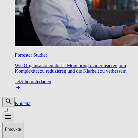
Forrester Studie:
Wie Organisationen ihr IT-Monitoring modernisieren, um
Komplexität zu reduzieren und die Klarheit zu verbessern
Jetzt herunterladen
Kontakt
Produkte