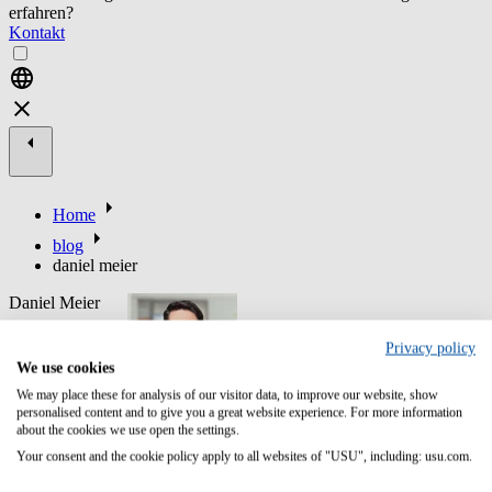
erfahren?
Kontakt
Home
blog
daniel meier
Daniel Meier
Daniel joined the
Privacy policy
USU in 2017 as
We use cookies
a Bid Manager
and was
We may place these for analysis of our visitor data, to improve our website, show
involved in
personalised content and to give you a great website experience. For more information
about the cookies we use open the settings.
solution designs
for customers.
Your consent and the cookie policy apply to all websites of "USU", including: usu.com.
Since 2019 he is