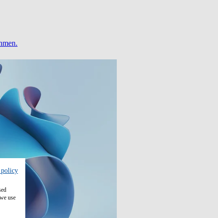
ehmen.
 policy
sed
 we use