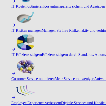
IT-Kosten optimieren
Kostentransparenz sichern und Ausgaben 
IT-Risiken managen
Managen Sie Ihre Risiken aktiv und verhind
IT-Effizienz steigern
Effizienz steigern durch Standards, Autom
Customer Service optimieren
Mehr Service mit weniger Aufwand
Employee Experience verbessern
Digitale Services und Kanäle f