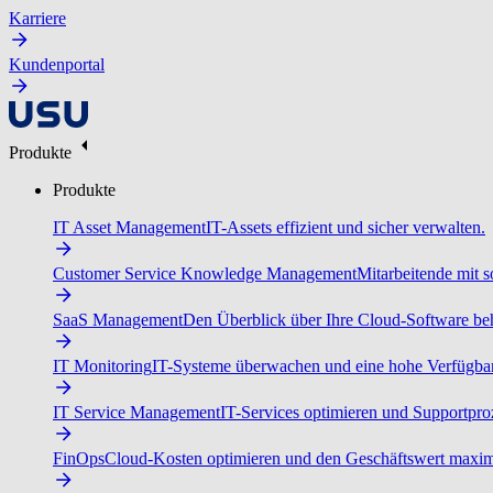
Karriere
Kundenportal
Produkte
Produkte
IT Asset Management
IT-Assets effizient und sicher verwalten.
Customer Service Knowledge Management
Mitarbeitende mit s
SaaS Management
Den Überblick über Ihre Cloud-Software beh
IT Monitoring
IT-Systeme überwachen und eine hohe Verfügbarke
IT Service Management
IT-Services optimieren und Supportproz
FinOps
Cloud-Kosten optimieren und den Geschäftswert maxim