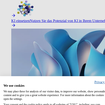
KI einsetzen
Nutzen Sie das Potenzial von KI in Ihrem Untern
Privacy
We use cookies
We may place these for analysis of our visitor data, to improve our website, show personali
content and to give you a great website experience. For more information about the cookies
open the settings.
Your consent and the cookie policy apply to all websites of "USU", including: usu.com.