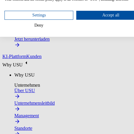
Settings
Accept all
2026 Gartner® Magic Quadrant™ for Customer Service Kno
Deny
Laden Sie den vollständigen Report herunter, um den Markt fun
Jetzt herunterladen
KI-Plattform
Kunden
Why USU
Why USU
Unternehmen
Über USU
Unternehmensleitbild
Management
Standorte