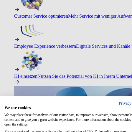
Customer Service optimieren
Mehr Service mit weniger Aufwand
Employee Experience verbessern
Digitale Services und Kanäle f
KI einsetzen
Nutzen Sie das Potenzial von KI in Ihrem Untern
Privacy
We use cookies
We may place these for analysis of our visitor data, to improve our website, show personali
content and to give you a great website experience. For more information about the cookies
open the settings.
Your consent and the cookie policy apply to all websites of "USU", including: usu.com.