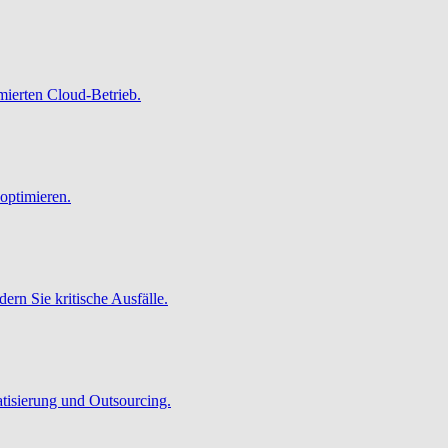
imierten Cloud-Betrieb.
optimieren.
ern Sie kritische Ausfälle.
atisierung und Outsourcing.