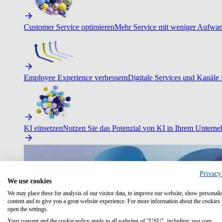
Customer Service optimieren
Mehr Service mit weniger Aufwand
Employee Experience verbessern
Digitale Services und Kanäle f
KI einsetzen
Nutzen Sie das Potenzial von KI in Ihrem Untern
Privacy
We use cookies
We may place these for analysis of our visitor data, to improve our website, show personali
content and to give you a great website experience. For more information about the cookies
open the settings.
Your consent and the cookie policy apply to all websites of "USU", including: usu.com.