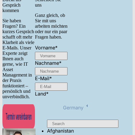
Gespräch
uns
kommen
Ganz gleich, ob
Sie haben
Sie mit uns
Fragen? Ein
arbeiten möchten
kurzes Gespräch
oder nur ein paar
schafft oft mehr
Fragen haben.
Klarheit als viele
Vorname
*
E-Mails. Unser
Experte zeigt
Ihnen auch
Nachname
*
gerne, wie IT
Asset
Management in
E-Mail
*
der Praxis
funktioniert –
persönlich und
Land
*
unverbindlich.
Germany
Afghanistan