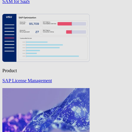
SAM for SaaS
Product
SAP License Management