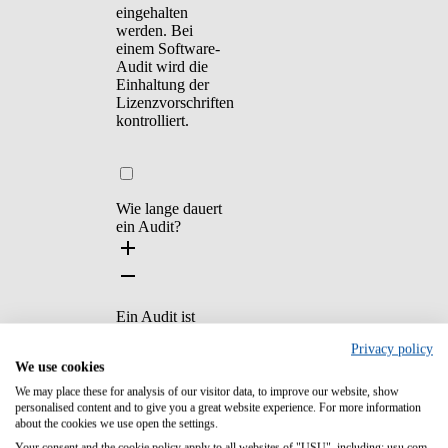
eingehalten
werden. Bei
einem Software-
Audit wird die
Einhaltung der
Lizenzvorschriften
kontrolliert.
Wie lange dauert
ein Audit?
Ein Audit ist
meist in wenigen
Privacy policy
Tagen
We use cookies
abgeschlossen,
die genaue
We may place these for analysis of our visitor data, to improve our website, show
Dauer hängt
personalised content and to give you a great website experience. For more information
aber von der
about the cookies we use open the settings.
Unternehmensgröße
Your consent and the cookie policy apply to all websites of "USU", including: usu.com.