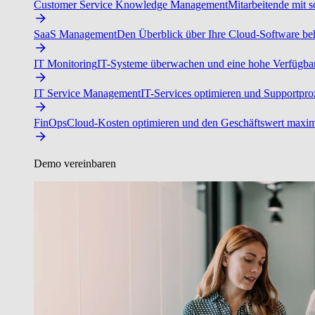
Customer Service Knowledge Management
Mitarbeitende mit s
SaaS Management
Den Überblick über Ihre Cloud-Software beh
IT Monitoring
IT-Systeme überwachen und eine hohe Verfügbarke
IT Service Management
IT-Services optimieren und Supportproz
FinOps
Cloud-Kosten optimieren und den Geschäftswert maxim
Demo vereinbaren