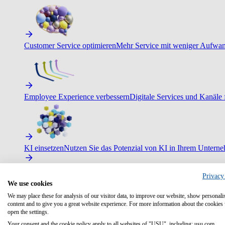
Customer Service optimieren
Mehr Service mit weniger Aufwand
Employee Experience verbessern
Digitale Services und Kanäle f
KI einsetzen
Nutzen Sie das Potenzial von KI in Ihrem Untern
Privacy
We use cookies
We may place these for analysis of our visitor data, to improve our website, show personali
content and to give you a great website experience. For more information about the cookies
open the settings.
Your consent and the cookie policy apply to all websites of "USU", including: usu.com.