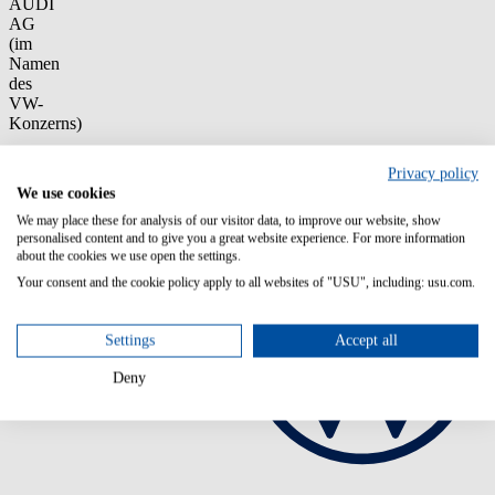
AUDI
AG
(im
Namen
des
VW-
Konzerns)
Privacy policy
We use cookies
We may place these for analysis of our visitor data, to improve our website, show
personalised content and to give you a great website experience. For more information
about the cookies we use open the settings.
Your consent and the cookie policy apply to all websites of "USU", including: usu.com.
Settings
Accept all
Deny