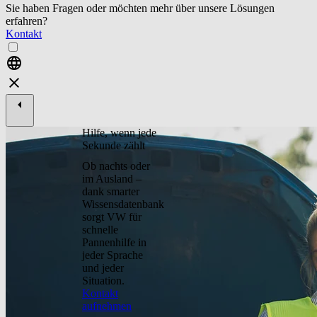
Sie haben Fragen oder möchten mehr über unsere Lösungen
erfahren?
Kontakt
Hilfe, wenn jede
Sekunde zählt
Ob nachts oder
im Ausland –
dank smarter
Wissensdatenbank
sorgt VW für
schnelle
Pannenhilfe in
jeder Sprache
und jeder
Situation.
Kontakt
aufnehmen