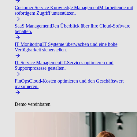
Customer Service Knowledge Management
Mitarbeitende mit
sofortigem Zugriff unterstützen.
SaaS Management
Den Überblick über Ihre Cloud-Software
behalten.
IT Monitoring
IT-Systeme überwachen und eine hohe
Verfügbarkeit sicherstellen.
IT Service Management
IT-Services optimieren und
Supportprozesse gestalten.
FinOps
Cloud-Kosten optimieren und den Geschäftswert
maximieren.
Demo vereinbaren