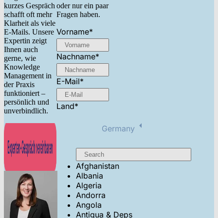
kurzes Gespräch
oder nur ein paar
schafft oft mehr
Fragen haben.
Klarheit als viele
Vorname
*
E-Mails. Unsere
Expertin zeigt
Ihnen auch
Nachname
*
gerne, wie
Knowledge
Management in
E-Mail
*
der Praxis
funktioniert –
persönlich und
Land
*
unverbindlich.
Germany
Afghanistan
Albania
Algeria
Andorra
Angola
Antigua & Deps