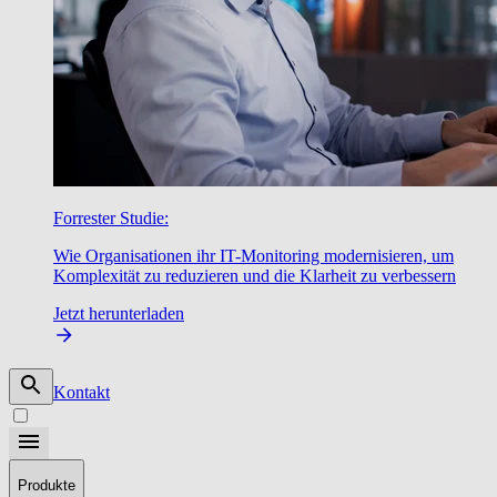
Forrester Studie:
Wie Organisationen ihr IT-Monitoring modernisieren, um
Komplexität zu reduzieren und die Klarheit zu verbessern
Jetzt herunterladen
Kontakt
Produkte