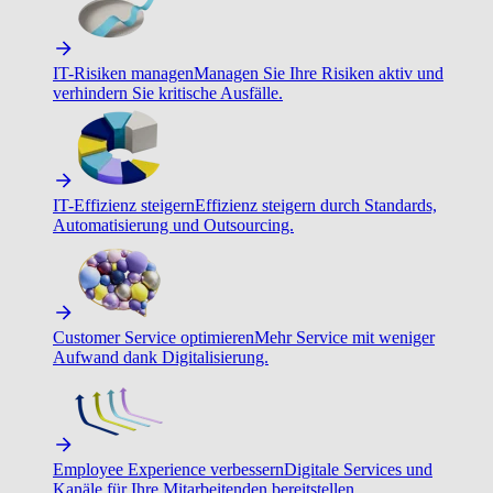
IT-Risiken managen
Managen Sie Ihre Risiken aktiv und
verhindern Sie kritische Ausfälle.
IT-Effizienz steigern
Effizienz steigern durch Standards,
Automatisierung und Outsourcing.
Customer Service optimieren
Mehr Service mit weniger
Aufwand dank Digitalisierung.
Employee Experience verbessern
Digitale Services und
Kanäle für Ihre Mitarbeitenden bereitstellen.