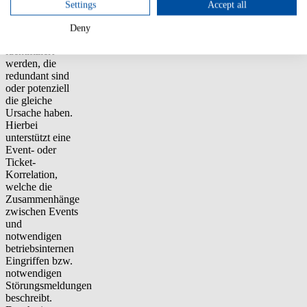
Management
Settings
Accept all
entscheidend,
dass Tickets
Deny
automatisch
identifiziert
werden, die
redundant sind
oder potenziell
die gleiche
Ursache haben.
Hierbei
unterstützt eine
Event- oder
Ticket-
Korrelation,
welche die
Zusammenhänge
zwischen Events
und
notwendigen
betriebsinternen
Eingriffen bzw.
notwendigen
Störungsmeldungen
beschreibt.