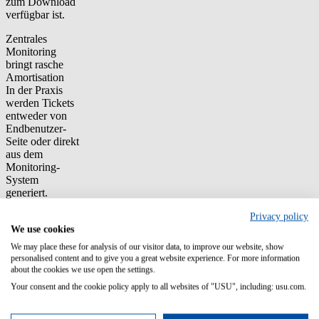
zum Download
verfügbar ist.
Zentrales
Monitoring
bringt rasche
Amortisation
In der Praxis
werden Tickets
entweder von
Endbenutzer-
Seite oder direkt
aus dem
Monitoring-
System
generiert.
Mögliche
Privacy policy
Beziehungen
We use cookies
zwischen Tickets
werden jedoch
We may place these for analysis of our visitor data, to improve our website, show
häufig nicht
personalised content and to give you a great website experience. For more information
sofort erkannt.
about the cookies we use open the settings.
Daher ist es für
Your consent and the cookie policy apply to all websites of "USU", including: usu.com.
ein effektives
Incident-