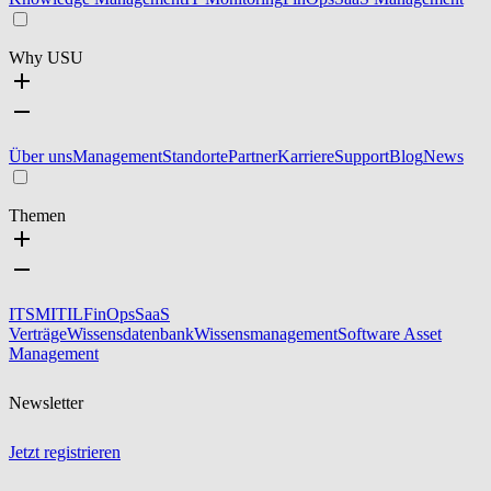
Why USU
Über uns
Management
Standorte
Partner
Karriere
Support
Blog
News
Themen
ITSM
ITIL
FinOps
SaaS
Verträge
Wissensdatenbank
Wissensmanagement
Software Asset
Management
Newsletter
Jetzt registrieren