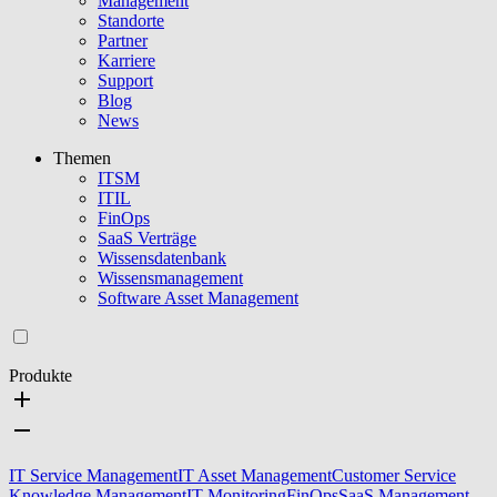
Management
Standorte
Partner
Karriere
Support
Blog
News
Themen
ITSM
ITIL
FinOps
SaaS Verträge
Wissensdatenbank
Wissensmanagement
Software Asset Management
Produkte
IT Service Management
IT Asset Management
Customer Service
Knowledge Management
IT Monitoring
FinOps
SaaS Management