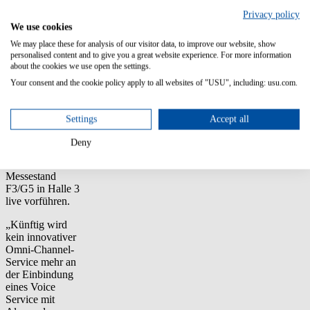
kontextbezogene
Rückfragen
Privacy policy
stellen. So wird
We use cookies
ein natürlicheres
We may place these for analysis of our visitor data, to improve our website, show
Serviceerlebnis
personalised content and to give you a great website experience. For more information
ermöglicht. Im
about the cookies we use open the settings.
Rahmen der
Your consent and the cookie policy apply to all websites of "USU", including: usu.com.
CallCenterWorld
vom 19.-21.
Februar in Berlin
Settings
Accept all
wird unymira
dieses Einsatz-
Deny
Szenario auf
ihrem
Messestand
F3/G5 in Halle 3
live vorführen.
„Künftig wird
kein innovativer
Omni-Channel-
Service mehr an
der Einbindung
eines Voice
Service mit