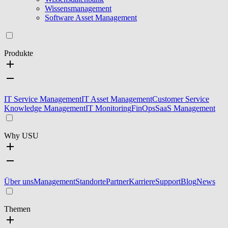
Wissensmanagement
Software Asset Management
Produkte
IT Service Management
IT Asset Management
Customer Service
Knowledge Management
IT Monitoring
FinOps
SaaS Management
Why USU
Über uns
Management
Standorte
Partner
Karriere
Support
Blog
News
Themen