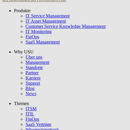
402
Bewertungen auf ProvenExpert.com
Produkte
USU GmbH
IT Service Management
IT Asset Management
Customer Service Knowledge Management
IT Monitoring
FinOps
SaaS Management
Why USU
Über uns
Management
Standorte
Partner
Karriere
Support
Blog
News
Themen
ITSM
ITIL
FinOps
SaaS Verträge
Wissensdatenbank