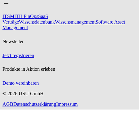
ITSM
ITIL
FinOps
SaaS
Verträge
Wissensdatenbank
Wissensmanagement
Software Asset
Management
Newsletter
Jetzt registrieren
Produkte in Aktion erleben
Demo vereinbaren
©
2026
USU GmbH
AGB
Datenschutzerklärung
Impressum