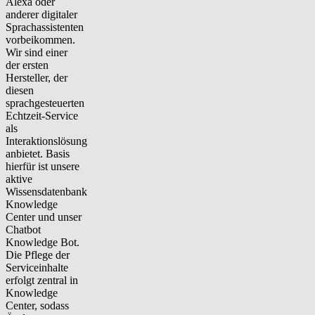
Alexa oder
anderer digitaler
Sprachassistenten
vorbeikommen.
Wir sind einer
der ersten
Hersteller, der
diesen
sprachgesteuerten
Echtzeit-Service
als
Interaktionslösung
anbietet. Basis
hierfür ist unsere
aktive
Wissensdatenbank
Knowledge
Center und unser
Chatbot
Knowledge Bot.
Die Pflege der
Serviceinhalte
erfolgt zentral in
Knowledge
Center, sodass