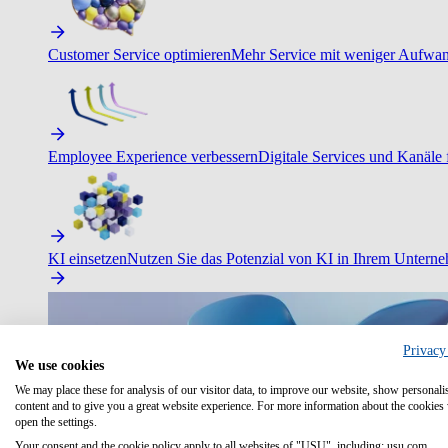
Customer Service optimieren
Mehr Service mit weniger Aufwand
Employee Experience verbessern
Digitale Services und Kanäle f
KI einsetzen
Nutzen Sie das Potenzial von KI in Ihrem Untern
Privacy
We use cookies
We may place these for analysis of our visitor data, to improve our website, show personali
content and to give you a great website experience. For more information about the cookies
open the settings.
Your consent and the cookie policy apply to all websites of "USU", including: usu.com.