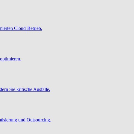
imierten Cloud-Betrieb.
optimieren.
ern Sie kritische Ausfälle.
atisierung und Outsourcing.