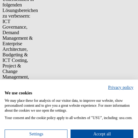
folgenden
Lösungsbereichen
zu verbessern:
ICT
Governance,
Demand
Management &
Enterprise
Architecture,
Budgeting &
ICT Costing,
Project &
Change
Management,
Service
Privacy policy
Management &
We use cookies
IT Outsourcing,
Risk
We may place these for analysis of our visitor data, to improve our website, show
Management &
personalised content and to give you a great website experience. For more information
Compliance.
about the cookies we use open the settings.
Your consent and the cookie policy apply to all websites of "USU", including: usu.com.
Unsere
Erfahrung und
der Einsatz von
Settings
Accept all
Best Practices (z.