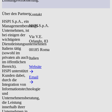
Leistungsverbesserung.
Über den Partner
Kontakt
HSPI S.p.A., ein
HSPI S.p.A.
Managementberatungs-
Unternehmen, ist
bei einigen der
Via V.E.
wichtigsten
Orlando, 83
Dienstleistungsunternehmen
Italiens tätig
00185 Roma
(sowohl im
privaten als auch
Italien
im öffentlichen
Bereich).
Website
HSPI unterstützt
Kunden dabei,
Email
durch die
Integration von
Informationstechnologie
und
Unternehmensberatung,
die Leistung
innerhalb ihrer
Unternehmen in