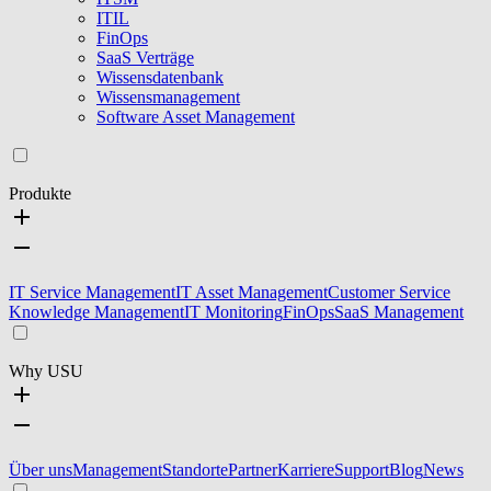
ITIL
FinOps
SaaS Verträge
Wissensdatenbank
Wissensmanagement
Software Asset Management
Produkte
IT Service Management
IT Asset Management
Customer Service
Knowledge Management
IT Monitoring
FinOps
SaaS Management
Why USU
Über uns
Management
Standorte
Partner
Karriere
Support
Blog
News