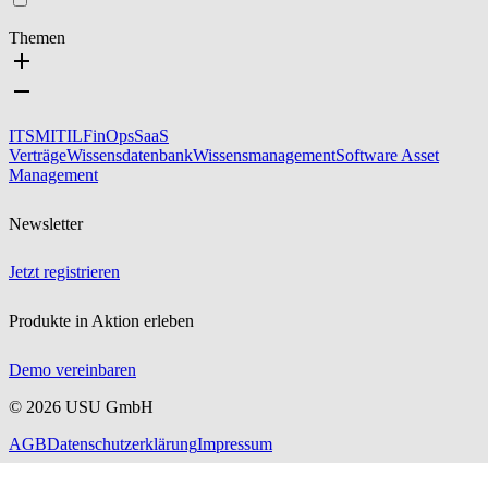
Themen
ITSM
ITIL
FinOps
SaaS
Verträge
Wissensdatenbank
Wissensmanagement
Software Asset
Management
Newsletter
Jetzt registrieren
Produkte in Aktion erleben
Demo vereinbaren
©
2026
USU GmbH
AGB
Datenschutzerklärung
Impressum