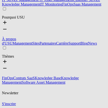
Knowledge Management
IT Monitoring
FinOps
Saas Management
Pourquoi USU
À propos
d'USU
Management
Sites
Partenaires
Carrière
Support
Blog
News
Thèmes
FinOps
Contrats SaaS
Knowledge Base
Knowledge
Management
Software Asset Management
Newsletter
S'inscrire