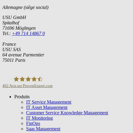
Allemagne (siège social)
USU GmbH
Spitalhof
71696 Möglingen
Tel.:
+49 714 14867 0
France
USU SAS
64 avenue Parmentier
75011 Paris
402
Avis sur ProvenExpert.com
Produits
USU GmbH
IT Service Management
IT Asset Management
Customer Service Knowledge Management
IT Monitoring
FinOps
Saas Management