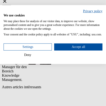
Privacy policy
We use cookies
We may place these for analysis of our visitor data, to improve our website, show
Home
personalised content and to give you a great website experience. For more information
about the cookies we use open the settings.
blog
Your consent and the cookie policy apply to all websites of "USU", including: usu.com.
jarrod davis
Jarrod Davis
Settings
Accept all
Jarrod arbeitete
seit 2019 als
Deny
USU Produkt
Marketing
Manager für den
Bereich
Knowledge
Management.
Autres articles intéressants