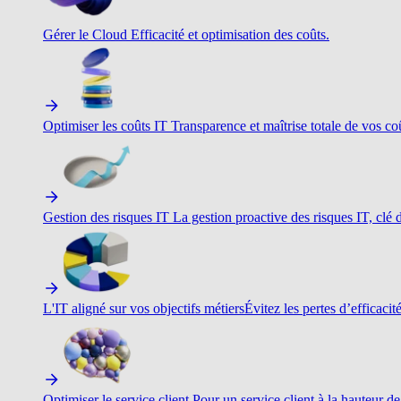
Gérer le Cloud
Efficacité et optimisation des coûts.
Optimiser les coûts IT
Transparence et maîtrise totale de vos c
Gestion des risques IT
La gestion proactive des risques IT, clé d
L'IT aligné sur vos objectifs métiers
Évitez les pertes d’efficacit
Optimiser le service client
Pour un service client à la hauteur de