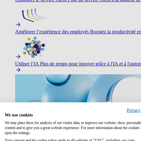
Améliorer l’expérience des employés
Boostez la productivité en 
Utiliser l’IA
Plus de temps pour innover grâce à l'IA et à l'autom
Privacy
We use cookies
We may place these for analysis of our visitor data, to improve our website, show personali
content and to give you a great website experience. For more information about the cookies
open the settings.
Your consent and the cookie policy apply to all websites of "USU", including: usu.com.