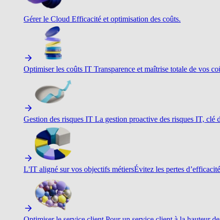
Gérer le Cloud
Efficacité et optimisation des coûts.
Optimiser les coûts IT
Transparence et maîtrise totale de vos c
Gestion des risques IT
La gestion proactive des risques IT, clé d
L'IT aligné sur vos objectifs métiers
Évitez les pertes d’efficacit
Optimiser le service client
Pour un service client à la hauteur de