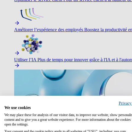
Améliorer l’expérience des employés
Boostez la productivité en 
Utiliser l’IA
Plus de temps pour innover grâce à l'IA et à l'autom
Privacy
We use cookies
We may place these for analysis of our visitor data, to improve our website, show personali
content and to give you a great website experience. For more information about the cookies
open the settings.
Your consent and the cookie policy apply to all websites of "USU", including: usu.com.