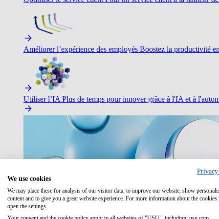
Améliorer l’expérience des employés
Boostez la productivité en 
Utiliser l’IA
Plus de temps pour innover grâce à l'IA et à l'autom
Privacy
We use cookies
We may place these for analysis of our visitor data, to improve our website, show personali
content and to give you a great website experience. For more information about the cookies
open the settings.
Your consent and the cookie policy apply to all websites of "USU", including: usu.com.