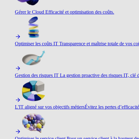
Gérer le Cloud
Efficacité et optimisation des coûts.
Optimiser les coûts IT
Transparence et maîtrise totale de vos c
Gestion des risques IT
La gestion proactive des risques IT, clé d
L'IT aligné sur vos objectifs métiers
Évitez les pertes d’efficacit
Optimiser le service client
Pour un service client à la hauteur de