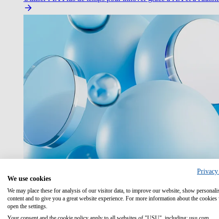
Privacy
We use cookies
We may place these for analysis of our visitor data, to improve our website, show personali
content and to give you a great website experience. For more information about the cookies
IA dans les opérations IT
open the settings.
Your consent and the cookie policy apply to all websites of "USU", including: usu.com.