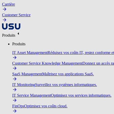
Carrière
Customer Service
Produits
Produits
IT Asset Management
Réduisez vos coûts IT, restez conforme et 
Customer Service Knowledge Management
Donnez un accès ra
SaaS Management
Maîtrisez vos applications SaaS.
IT Monitoring
Surveillez vos systèmes informatiques.
IT Service Management
Optimisez vos services informatiques.
FinOps
Optimisez vos coûts cloud.