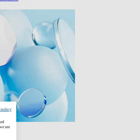
 policy
sed
 we use