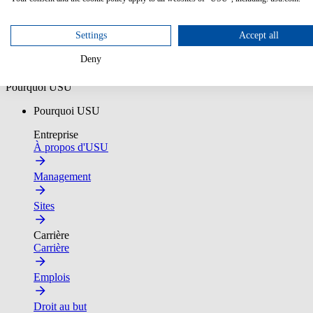
Une étude de Forrester Consulting commandée par USU
Télécharger
Settings
Accept all
Deny
Plateforme IA
Clients
Pourquoi USU
Pourquoi USU
Entreprise
À propos d'USU
Management
Sites
Carrière
Carrière
Emplois
Droit au but