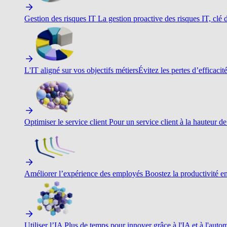
Gestion des risques IT
La gestion proactive des risques IT, clé d
L'IT aligné sur vos objectifs métiers
Évitez les pertes d’efficacit
Optimiser le service client
Pour un service client à la hauteur de
Améliorer l’expérience des employés
Boostez la productivité en 
Utiliser l’IA
Plus de temps pour innover grâce à l'IA et à l'autom