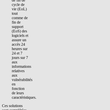
de fin de
cycle de
vie (EoL)
tout
comme de
fin de
support
(EoS) des
logiciels et
assure un
accès 24
heures sur
24 et 7
jours sur 7
aux
informations
relatives
aux
vulnérabilités
en
fonction
de leurs
caractéristiques.
Ces solutions