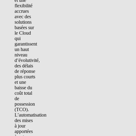
et une
flexibilité
accrues
avec des
solutions
basées sur
le Cloud
qui
garantissent
un haut
niveau
d’évolutivité,
des délais
de réponse
plus courts
et une
baisse du
coût total
de
possession
(TCO).
L’automatisation
des mises
à jour
apportées