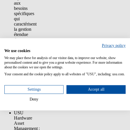
aux
besoins
spécifiques
qui
caractérisent
la gestion
étendue
des
licences
Privacy policy
Oracle en
We use cookies
couvrant
We may place these for analysis of our visitor data, to improve our website, show
la totalité
personalised content and to give you a great website experience. For more information
des
about the cookies we use open the settings.
modèles et
Your consent and the cookie policy apply to all websites of "USU", including: usu.com.
des
métriques,
ainsi que
Settings
Accept all
toutes les
règles de
Deny
licences
Oracle.
USU
Hardware
Asset
Management :