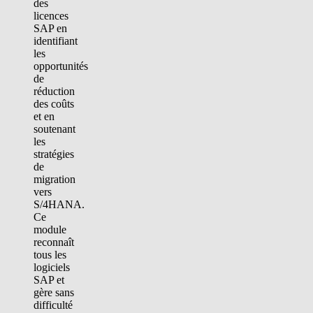
des
licences
SAP en
identifiant
les
opportunités
de
réduction
des coûts
et en
soutenant
les
stratégies
de
migration
vers
S/4HANA.
Ce
module
reconnaît
tous les
logiciels
SAP et
gère sans
difficulté