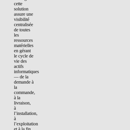
cette
solution
assure une
visibilité
centralisée
de toutes
les
ressources
matérielles
en gérant
le cycle de
vie des
actifs
informatiques
— de la
demande à
la
commande,
à la
livraison,
à
l’installation,
à
l’exploitation
et à la fin