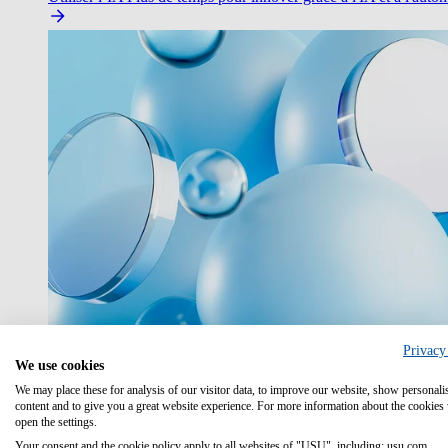
Privacy
We use cookies
We may place these for analysis of our visitor data, to improve our website, show personali
content and to give you a great website experience. For more information about the cookies
IA dans les opérations IT
open the settings.
Your consent and the cookie policy apply to all websites of "USU", including: usu.com.