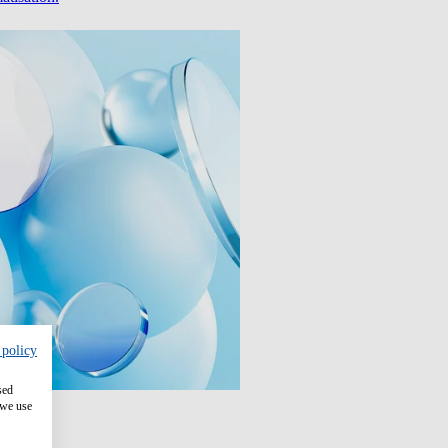
 policy
sed
 we use