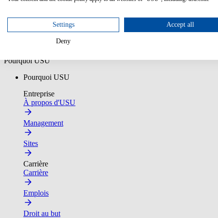
Une étude de Forrester Consulting commandée par USU
Télécharger
Settings
Accept all
Deny
Plateforme IA
Clients
Pourquoi USU
Pourquoi USU
Entreprise
À propos d'USU
Management
Sites
Carrière
Carrière
Emplois
Droit au but