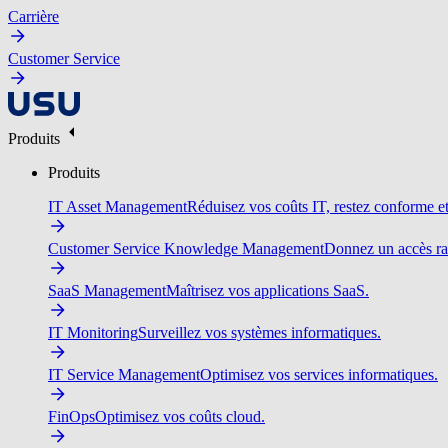
Carrière
Customer Service
Produits
Produits
IT Asset Management
Réduisez vos coûts IT, restez conforme et 
Customer Service Knowledge Management
Donnez un accès ra
SaaS Management
Maîtrisez vos applications SaaS.
IT Monitoring
Surveillez vos systèmes informatiques.
IT Service Management
Optimisez vos services informatiques.
FinOps
Optimisez vos coûts cloud.