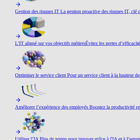
Gestion des risques IT
La gestion proactive des risques IT, clé d
L'IT aligné sur vos objectifs métiers
Évitez les pertes d’efficacit
Optimiser le service client
Pour un service client à la hauteur de
Améliorer l’expérience des employés
Boostez la productivité en 
Utiliser l’IA
Plus de temps pour innover grâce à l'IA et à l'autom