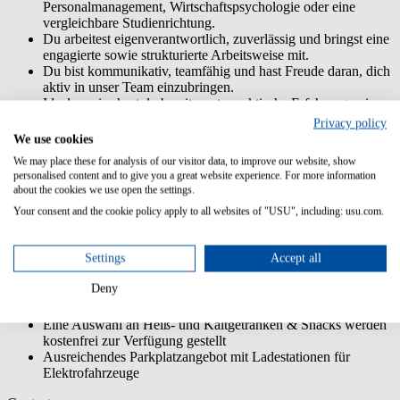
Personalmanagement, Wirtschaftspsychologie oder eine
vergleichbare Studienrichtung.
Du arbeitest eigenverantwortlich, zuverlässig und bringst eine
engagierte sowie strukturierte Arbeitsweise mit.
Du bist kommunikativ, teamfähig und hast Freude daran, dich
aktiv in unser Team einzubringen.
Idealerweise hast du bereits erste praktische Erfahrungen im
HR- oder Recruiting-Bereich gesammelt.
Privacy policy
Du bist flexibel und kannst uns mit 15 bis 20 Stunden pro
We use cookies
Woche unterstützen.
We may place these for analysis of our visitor data, to improve our website, show
personalised content and to give you a great website experience. For more information
Unsere Benefits:
about the cookies we use open the settings.
Your consent and the cookie policy apply to all websites of "USU", including: usu.com.
Individuelle Weiterbildung im Weiterbildungsprogramm U
Step Up!
Buddyprogramm und individueller Einarbeitungsplan für
Settings
Accept all
neue Mitarbeitende sowie eine Einführungsveranstaltung
Flexible Arbeitszeiten und hybrides Arbeiten möglich
Deny
30 Tage Urlaub jährlich
Subventioniertes Mittagsessensangebot
Eine Auswahl an Heiß- und Kaltgetränken & Snacks werden
kostenfrei zur Verfügung gestellt
Ausreichendes Parkplatzangebot mit Ladestationen für
Elektrofahrzeuge