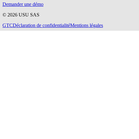
Demander une démo
©
2026
USU SAS
GTC
Déclaration de confidentialité
Mentions légales