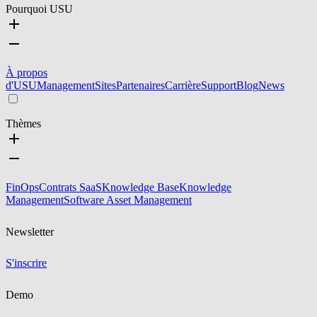
Pourquoi USU
À propos
d'USU
Management
Sites
Partenaires
Carrière
Support
Blog
News
Thèmes
FinOps
Contrats SaaS
Knowledge Base
Knowledge
Management
Software Asset Management
Newsletter
S'inscrire
Demo