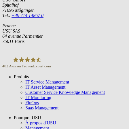
Spitalhof
71696 Möglingen
Tel.:
+49 714 14867 0
France
USU SAS
64 avenue Parmentier
75011 Paris
402
Avis sur ProvenExpert.com
Produits
USU GmbH
IT Service Management
IT Asset Management
Customer Service Knowledge Management
IT Monitoring
FinOps
Saas Management
Pourquoi USU
À propos d'USU
Management