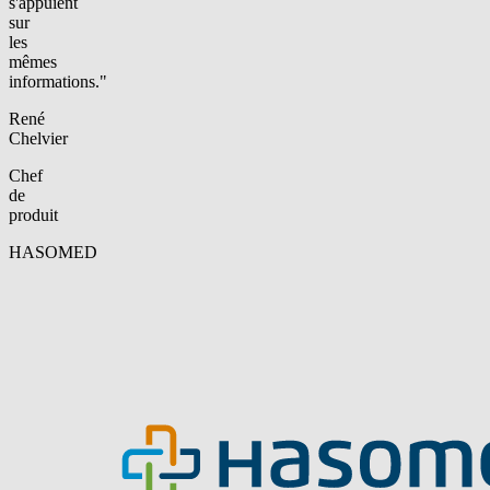
s'appuient
sur
les
mêmes
informations."
René
Chelvier
Chef
de
produit
HASOMED