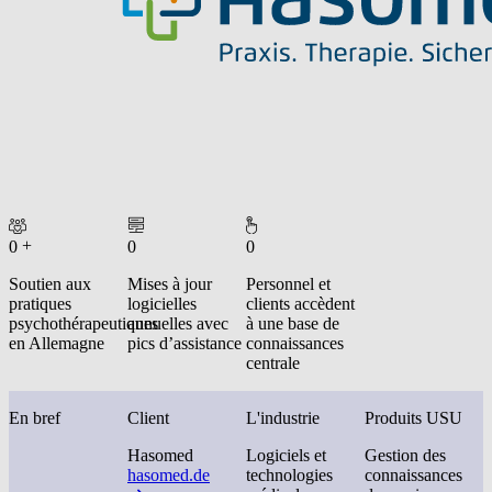
+
0
0
0
Soutien aux
Mises à jour
Personnel et
pratiques
logicielles
clients accèdent
psychothérapeutiques
annuelles avec
à une base de
en Allemagne
pics d’assistance
connaissances
centrale
En bref
Client
L'industrie
Produits USU
Hasomed
Logiciels et
Gestion des
hasomed.de
technologies
connaissances