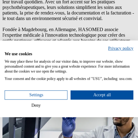
leur travail quotidien. Avec un fort accent sur les pratiques
psychothérapeutiques, leurs solutions simplifient les soins aux
patients, la prise de rendez-vous, la documentation et la facturation -
le tout dans un environnement sécurisé et convivial.
Fondée à Magdebourg, en Allemagne, HASOMED associe
l'expertise médicale à l'innovation technologique pour créer des
outils pratiques, efficaces et adaptés aux besoins de ses utilisateurs.
Privacy policy
Leur mission : rendre les processus complexes gérables afin que les
We use cookies
professionnels puissent se concentrer sur ce qui compte le plus -
We may place these for analysis of our visitor data, to improve our website, show
leurs patients.
personalised content and to give you a great website experience. For more information
about the cookies we use open the settings.
Your consent and the cookie policy apply to all websites of "USU", including: usu.com.
Settings
Accept all
Deny