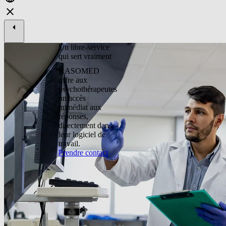
Un libre-service
qui sert vraiment
HASOMED
offre aux
psychothérapeutes
un accès
immédiat aux
réponses,
directement dans
leur logiciel de
travail.
Prendre contact