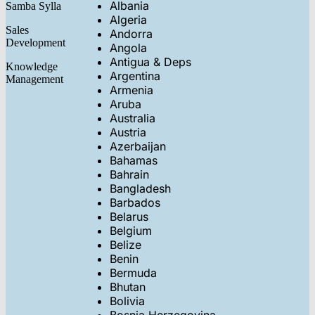
Albania
Samba Sylla
Algeria
Sales
Andorra
Development
Angola
Antigua & Deps
Knowledge
Argentina
Management
Armenia
Aruba
Australia
Austria
Azerbaijan
Bahamas
Bahrain
Bangladesh
Barbados
Belarus
Belgium
Belize
Benin
Bermuda
Bhutan
Bolivia
Bosnia Herzegovina