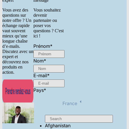
expert
message
Vous avez des
Vous souhaitez
questions sur
devenir
notre offre ? Un
partenaire ou
échange rapide
poser vos
vaut souvent
questions ? C'est
mieux qu’une
ici !
longue chaîne
Prénom
*
d’e-mails.
Discutez avec un
expert et
Nom
*
découvrez nos
produits en
action.
E-mail
*
Pays
*
France
Afghanistan