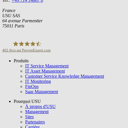
Tel.:
+49 714 14867 0
France
USU SAS
64 avenue Parmentier
75011 Paris
402
Avis sur ProvenExpert.com
Produits
USU GmbH
IT Service Management
IT Asset Management
Customer Service Knowledge Management
IT Monitoring
FinOps
Saas Management
Pourquoi USU
À propos d'USU
Management
Sites
Partenaires
Carrière