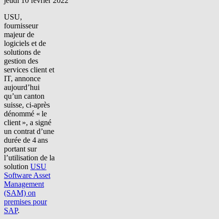
jeudi 10 février 2022
USU,
fournisseur
majeur de
logiciels et de
solutions de
gestion des
services client et
IT, annonce
aujourd’hui
qu’un canton
suisse, ci-après
dénommé « le
client », a signé
un contrat d’une
durée de 4 ans
portant sur
l’utilisation de la
solution
USU
Software Asset
Management
(SAM) on
premises pour
SAP
.