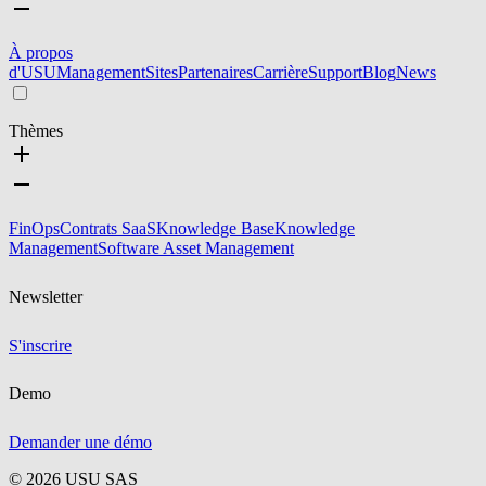
À propos
d'USU
Management
Sites
Partenaires
Carrière
Support
Blog
News
Thèmes
FinOps
Contrats SaaS
Knowledge Base
Knowledge
Management
Software Asset Management
Newsletter
S'inscrire
Demo
Demander une démo
©
2026
USU SAS