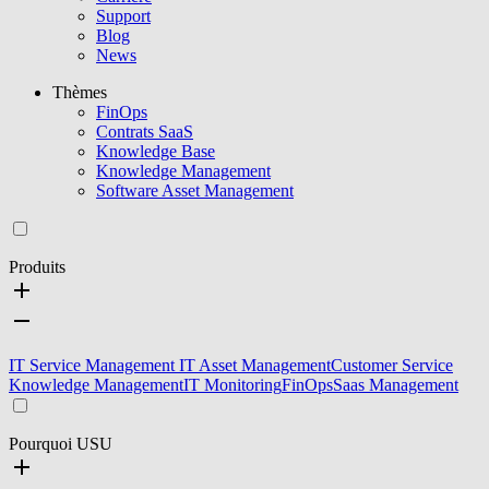
Support
Blog
News
Thèmes
FinOps
Contrats SaaS
Knowledge Base
Knowledge Management
Software Asset Management
Produits
IT Service Management
IT Asset Management
Customer Service
Knowledge Management
IT Monitoring
FinOps
Saas Management
Pourquoi USU