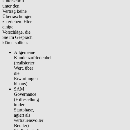
Unterschrift
unter den
Vertrag keine
Überraschungen
zu erleben. Hier
einige
Vorschläge, die
Sie im Gespräch
klären sollten:
Allgemeine
Kundenzufriedenheit
(realisierter
Wert, über
die
Erwartungen
hinaus)
SAM
Governance
(Hilfestellung
in der
Startphase,
agiert als
vertrauensvoller
Berater)