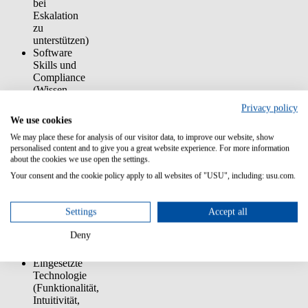
bei
Eskalation
zu
unterstützen)
Software
Skills und
Compliance
(Wissen
des
Privacy policy
Produkt-
We use cookies
und
We may place these for analysis of our visitor data, to improve our website, show
Serviceteams)
personalised content and to give you a great website experience. For more information
Erfahrung
about the cookies we use open the settings.
in der
Produktimplementierung
Your consent and the cookie policy apply to all websites of "USU", including: usu.com.
(Dauer,
Fachwissen,
Settings
Accept all
Performance
der
Deny
Bereitstellung,
Transparenz)
Eingesetzte
Technologie
(Funktionalität,
Intuitivität,