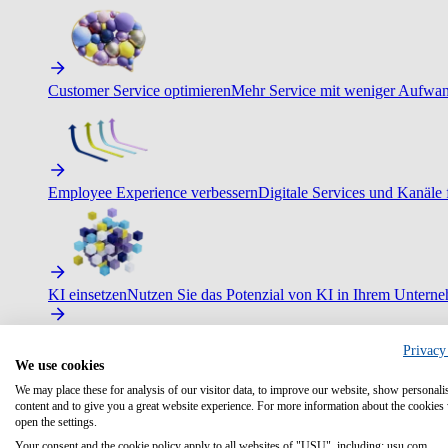
Customer Service optimieren
Mehr Service mit weniger Aufwand
Employee Experience verbessern
Digitale Services und Kanäle f
KI einsetzen
Nutzen Sie das Potenzial von KI in Ihrem Untern
Privacy
We use cookies
We may place these for analysis of our visitor data, to improve our website, show personali
content and to give you a great website experience. For more information about the cookies
open the settings.
Your consent and the cookie policy apply to all websites of "USU", including: usu.com.