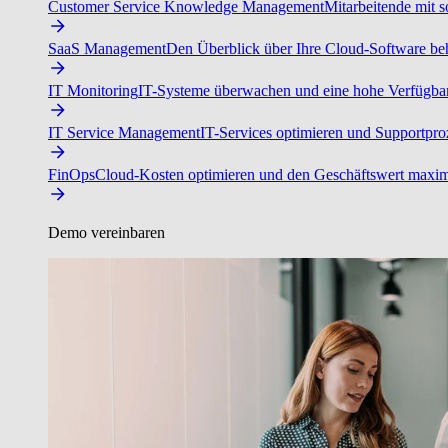
Customer Service Knowledge Management
Mitarbeitende mit s
SaaS Management
Den Überblick über Ihre Cloud-Software beh
IT Monitoring
IT-Systeme überwachen und eine hohe Verfügbarke
IT Service Management
IT-Services optimieren und Supportproz
FinOps
Cloud-Kosten optimieren und den Geschäftswert maxim
Demo vereinbaren