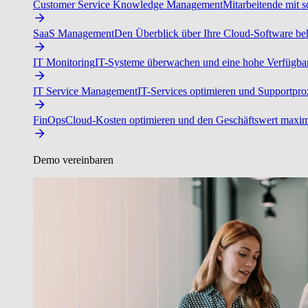
Customer Service Knowledge Management
Mitarbeitende mit s
SaaS Management
Den Überblick über Ihre Cloud-Software beh
IT Monitoring
IT-Systeme überwachen und eine hohe Verfügbarke
IT Service Management
IT-Services optimieren und Supportproz
FinOps
Cloud-Kosten optimieren und den Geschäftswert maxim
Demo vereinbaren