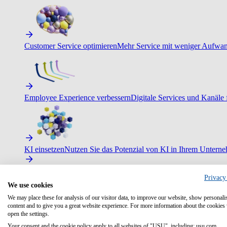
Customer Service optimieren
Mehr Service mit weniger Aufwand
Employee Experience verbessern
Digitale Services und Kanäle f
KI einsetzen
Nutzen Sie das Potenzial von KI in Ihrem Untern
Privacy
We use cookies
We may place these for analysis of our visitor data, to improve our website, show personali
content and to give you a great website experience. For more information about the cookies
open the settings.
Your consent and the cookie policy apply to all websites of "USU", including: usu.com.