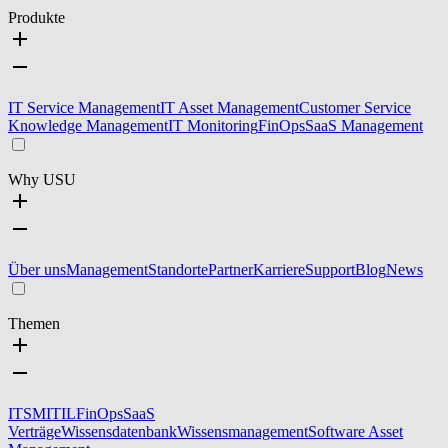
Produkte
IT Service Management
IT Asset Management
Customer Service
Knowledge Management
IT Monitoring
FinOps
SaaS Management
Why USU
Über uns
Management
Standorte
Partner
Karriere
Support
Blog
News
Themen
ITSM
ITIL
FinOps
SaaS
Verträge
Wissensdatenbank
Wissensmanagement
Software Asset