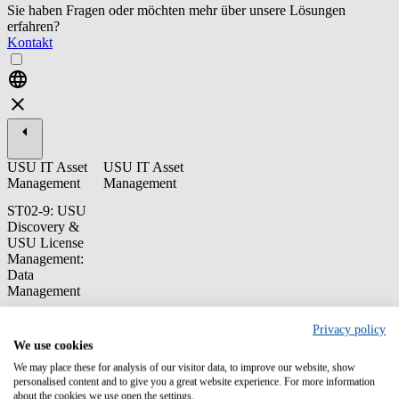
Sie haben Fragen oder möchten mehr über unsere Lösungen
erfahren?
Kontakt
USU IT Asset
USU IT Asset
Management
Management
ST02-9: USU
Discovery &
USU License
Management:
Data
Management
Cette formation est centrée sur la compréhension et le traitement des
Privacy policy
flux de données, c'est-à-dire comprendre des exigences de
We use cookies
spécification, mais aussi des options pour transformer des données
et, en particulier, comprendre l'impact des exceptions (logs).
We may place these for analysis of our visitor data, to improve our website, show
personalised content and to give you a great website experience. For more information
about the cookies we use open the settings.
Contenu/Objectifs d'apprentissage: