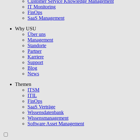
Customer Service Knowledge Management
IT Monitoring
FinOps
SaaS Management
Why USU
Über uns
Management
Standorte
Partner
Karriere
Support
Blog
News
Themen
ITSM
ITIL
FinOps
SaaS Verträge
Wissensdatenbank
Wissensmanagement
Software Asset Management