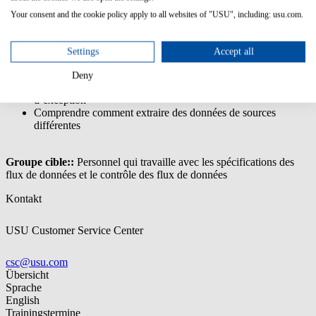
Your consent and the cookie policy apply to all websites of "USU", including: usu.com.
Comprendre l’USU License Management Data Model
Comprendre et traiter les fonctions d’USU Discovery ETL
(extraire, transformer, charger)
Settings
Accept all
Comprendre les modèles, les pré-processeurs et les
spécifications du traitement
Deny
Comprendre et traiter les imports en cours et les logs
d’exception
Comprendre comment extraire des données de sources
différentes
Groupe cible::
Personnel qui travaille avec les spécifications des
flux de données et le contrôle des flux de données
Kontakt
USU Customer Service Center
csc@usu.com
Übersicht
Sprache
English
Trainingstermine