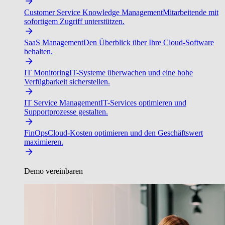
Customer Service Knowledge Management
Mitarbeitende mit
sofortigem Zugriff unterstützen.
SaaS Management
Den Überblick über Ihre Cloud-Software
behalten.
IT Monitoring
IT-Systeme überwachen und eine hohe
Verfügbarkeit sicherstellen.
IT Service Management
IT-Services optimieren und
Supportprozesse gestalten.
FinOps
Cloud-Kosten optimieren und den Geschäftswert
maximieren.
Demo vereinbaren