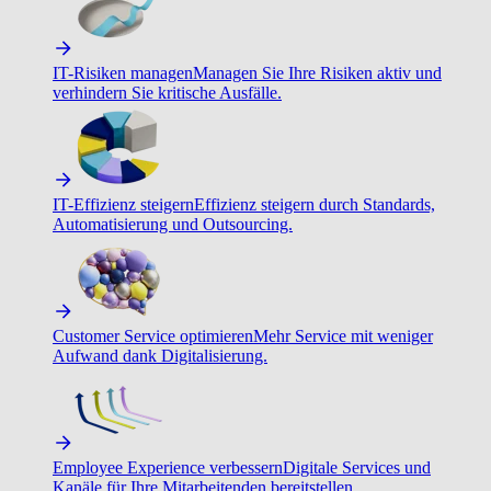
IT-Risiken managen
Managen Sie Ihre Risiken aktiv und
verhindern Sie kritische Ausfälle.
IT-Effizienz steigern
Effizienz steigern durch Standards,
Automatisierung und Outsourcing.
Customer Service optimieren
Mehr Service mit weniger
Aufwand dank Digitalisierung.
Employee Experience verbessern
Digitale Services und
Kanäle für Ihre Mitarbeitenden bereitstellen.