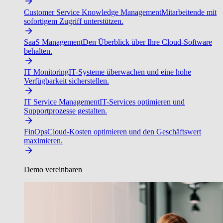
Customer Service Knowledge Management
Mitarbeitende mit
sofortigem Zugriff unterstützen.
SaaS Management
Den Überblick über Ihre Cloud-Software
behalten.
IT Monitoring
IT-Systeme überwachen und eine hohe
Verfügbarkeit sicherstellen.
IT Service Management
IT-Services optimieren und
Supportprozesse gestalten.
FinOps
Cloud-Kosten optimieren und den Geschäftswert
maximieren.
Demo vereinbaren