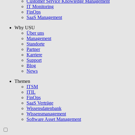
Customer Service Knowledge Management
IT Monitoring
FinOps
SaaS Management
Why USU
Über uns
Management
Standorte
Partner
Karriere
Support
Blog
News
Themen
ITSM
ITIL
FinOps
SaaS Verträge
Wissensdatenbank
Wissensmanagement
Software Asset Management