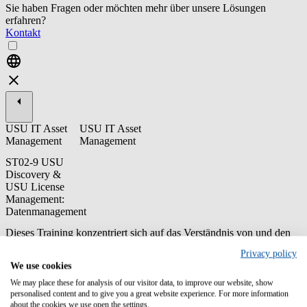
Sie haben Fragen oder möchten mehr über unsere Lösungen
erfahren?
Kontakt
USU IT Asset
USU IT Asset
Management
Management
ST02-9 USU
Discovery &
USU License
Management:
Datenmanagement
Dieses Training konzentriert sich auf das Verständnis von und den
Umgang mit Datenfeeds. Dazu gehören z. B. die
Privacy policy
Spezifikationsanforderungen, die Möglichkeiten der
We use cookies
Datenumwandlung und vor allem die Auswirkung von Fehlern
(Log-Dateien).
We may place these for analysis of our visitor data, to improve our website, show
personalised content and to give you a great website experience. For more information
about the cookies we use open the settings.
Inhalt/Lernziele: