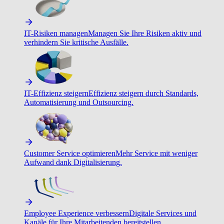
IT-Risiken managen
Managen Sie Ihre Risiken aktiv und
verhindern Sie kritische Ausfälle.
IT-Effizienz steigern
Effizienz steigern durch Standards,
Automatisierung und Outsourcing.
Customer Service optimieren
Mehr Service mit weniger
Aufwand dank Digitalisierung.
Employee Experience verbessern
Digitale Services und
Kanäle für Ihre Mitarbeitenden bereitstellen.