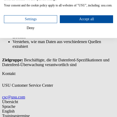
Your consent and the cookie policy apply to all websites of "USU", including: usu.com.
USU License Managements Datenmodell verstehen
USU License Managements ETL-Funktionen verstehen und
damit arbeiten
Settings
Accept all
Vorlagen, Präprozessoren und Prozessspezifikationen
verstehen
Deny
Laufende Importe und Fehler-Logs verstehen und damit
arbeiten
Verstehen, wie man Daten aus verschiedenen Quellen
extrahiert
Zielgruppe:
Beschäftigte, die für Datenfeed-Spezifikationen und
Datenfeed-Überwachung verantwortlich sind
Kontakt
USU Customer Service Center
csc@usu.com
Übersicht
Sprache
English
Trainingstermine