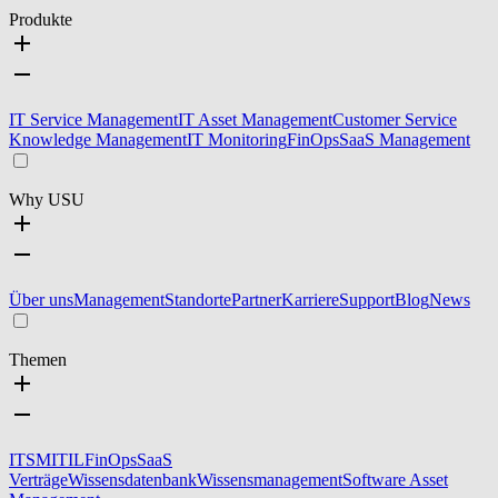
Produkte
IT Service Management
IT Asset Management
Customer Service
Knowledge Management
IT Monitoring
FinOps
SaaS Management
Why USU
Über uns
Management
Standorte
Partner
Karriere
Support
Blog
News
Themen
ITSM
ITIL
FinOps
SaaS
Verträge
Wissensdatenbank
Wissensmanagement
Software Asset