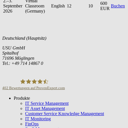
2.–3.
Virtual
600
September
Classroom
English
12
10
Buchen
EUR
2026
(Germany)
Deutschland (Hauptsitz)
USU GmbH
Spitalhof
71696 Möglingen
Tel.: +49 714 14867 0
402
Bewertungen auf ProvenExpert.com
Produkte
USU GmbH
IT Service Management
IT Asset Management
Customer Service Knowledge Management
IT Monitoring
FinOps