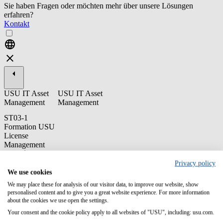
Sie haben Fragen oder möchten mehr über unsere Lösungen
erfahren?
Kontakt
USU IT Asset
USU IT Asset
Management
Management
ST03-1
Formation USU
License
Management
destinée aux
utilisateurs
Privacy policy
finaux
We use cookies
We may place these for analysis of our visitor data, to improve our website, show
Cette formation de base permet aux utilisateurs de comprendre et
personalised content and to give you a great website experience. For more information
d'utiliser les fonctionnalités globales de USU License Management
about the cookies we use open the settings.
pour le Software Asset Management..
Your consent and the cookie policy apply to all websites of "USU", including: usu.com.
Contenu/Objectifs d'apprentissage: