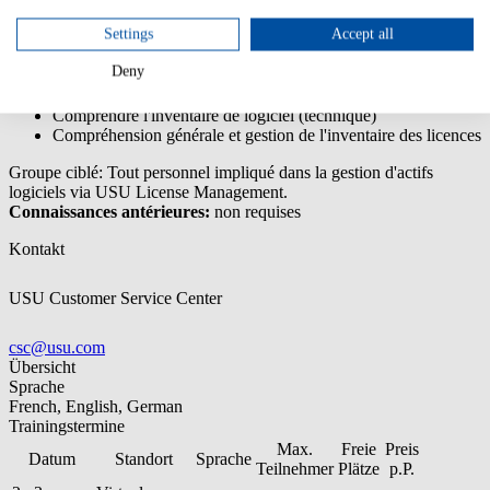
Settings
Accept all
Comprendre les modèles de données et procédure USU
License Management
Deny
Comprendre le contenu du catalogue (base)
Notions de base de gestion des contrats
Comprendre l'inventaire de logiciel (technique)
Compréhension générale et gestion de l'inventaire des licences
Groupe ciblé: Tout personnel impliqué dans la gestion d'actifs
logiciels via USU License Management.
Connaissances antérieures:
non requises
Kontakt
USU Customer Service Center
csc@usu.com
Übersicht
Sprache
French, English, German
Trainingstermine
Max.
Freie
Preis
Datum
Standort
Sprache
Teilnehmer
Plätze
p.P.