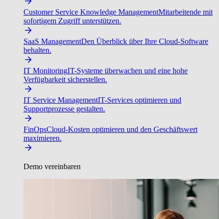
Customer Service Knowledge Management
Mitarbeitende mit
sofortigem Zugriff unterstützen.
SaaS Management
Den Überblick über Ihre Cloud-Software
behalten.
IT Monitoring
IT-Systeme überwachen und eine hohe
Verfügbarkeit sicherstellen.
IT Service Management
IT-Services optimieren und
Supportprozesse gestalten.
FinOps
Cloud-Kosten optimieren und den Geschäftswert
maximieren.
Demo vereinbaren