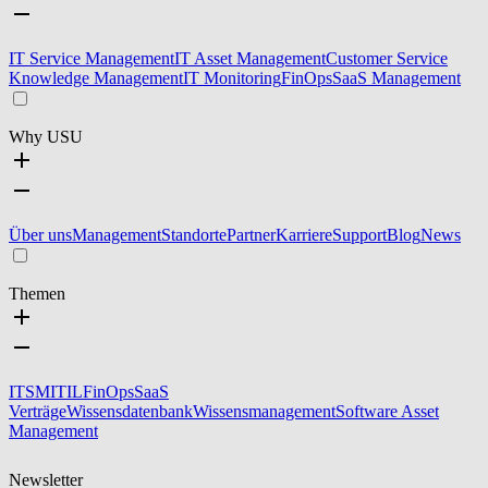
IT Service Management
IT Asset Management
Customer Service
Knowledge Management
IT Monitoring
FinOps
SaaS Management
Why USU
Über uns
Management
Standorte
Partner
Karriere
Support
Blog
News
Themen
ITSM
ITIL
FinOps
SaaS
Verträge
Wissensdatenbank
Wissensmanagement
Software Asset
Management
Newsletter