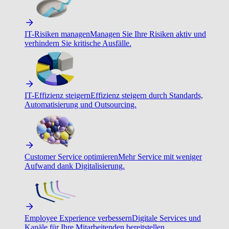
IT-Risiken managen
Managen Sie Ihre Risiken aktiv und
verhindern Sie kritische Ausfälle.
IT-Effizienz steigern
Effizienz steigern durch Standards,
Automatisierung und Outsourcing.
Customer Service optimieren
Mehr Service mit weniger
Aufwand dank Digitalisierung.
Employee Experience verbessern
Digitale Services und
Kanäle für Ihre Mitarbeitenden bereitstellen.