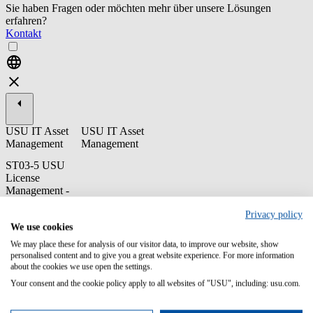
Sie haben Fragen oder möchten mehr über unsere Lösungen
erfahren?
Kontakt
USU IT Asset
USU IT Asset
Management
Management
ST03-5 USU
License
Management -
SAM Core
Privacy policy
Roles
We use cookies
This training gives you an overview of all operative and supporting
We may place these for analysis of our visitor data, to improve our website, show
roles of a SAM team and describes the activities of the core roles.
personalised content and to give you a great website experience. For more information
After the theory, we discuss how this concept can be implemented
about the cookies we use open the settings.
into your organization/SAM team and who will take over the
Your consent and the cookie policy apply to all websites of "USU", including: usu.com.
specific roles and corresponding tasks.
Content/Learning Objectives: