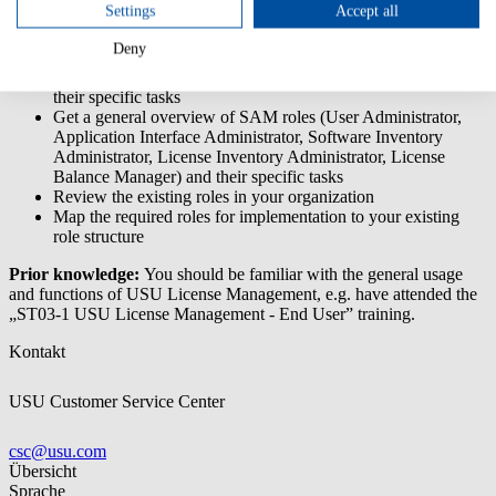
Settings
Accept all
Get a general overview of coordinator roles (SAM Service
Deny
Coordinator, Application Interface Coordinator, Software
Inventory Coordinator, License Inventory Coordinator) and
their specific tasks
Get a general overview of SAM roles (User Administrator,
Application Interface Administrator, Software Inventory
Administrator, License Inventory Administrator, License
Balance Manager) and their specific tasks
Review the existing roles in your organization
Map the required roles for implementation to your existing
role structure
Prior knowledge:
You should be familiar with the general usage
and functions of USU License Management, e.g. have attended the
„ST03-1 USU License Management - End User” training.
Kontakt
USU Customer Service Center
csc@usu.com
Übersicht
Sprache