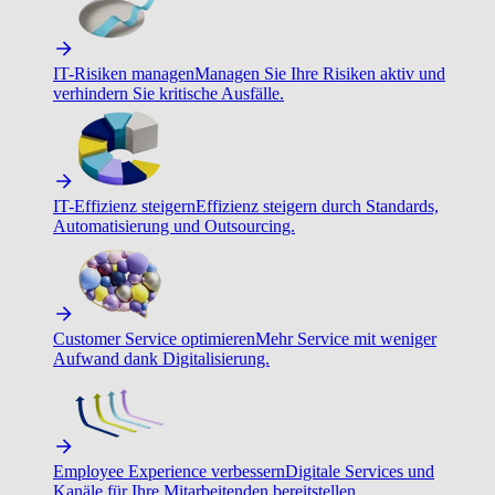
IT-Risiken managen
Managen Sie Ihre Risiken aktiv und
verhindern Sie kritische Ausfälle.
IT-Effizienz steigern
Effizienz steigern durch Standards,
Automatisierung und Outsourcing.
Customer Service optimieren
Mehr Service mit weniger
Aufwand dank Digitalisierung.
Employee Experience verbessern
Digitale Services und
Kanäle für Ihre Mitarbeitenden bereitstellen.