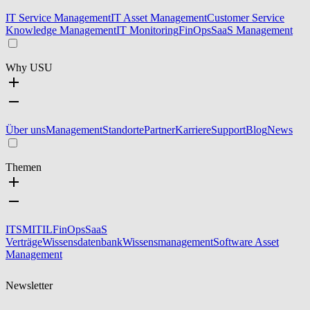
IT Service Management
IT Asset Management
Customer Service
Knowledge Management
IT Monitoring
FinOps
SaaS Management
Why USU
Über uns
Management
Standorte
Partner
Karriere
Support
Blog
News
Themen
ITSM
ITIL
FinOps
SaaS
Verträge
Wissensdatenbank
Wissensmanagement
Software Asset
Management
Newsletter