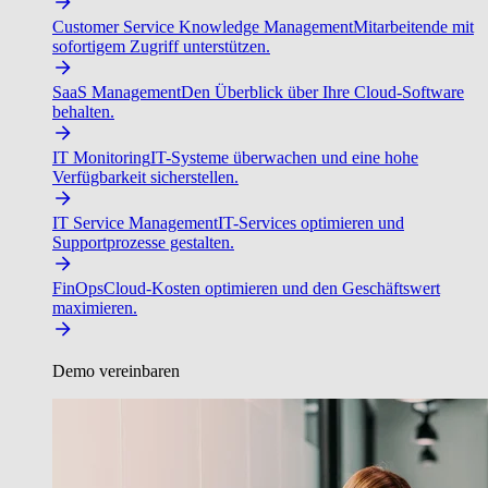
Customer Service Knowledge Management
Mitarbeitende mit
sofortigem Zugriff unterstützen.
SaaS Management
Den Überblick über Ihre Cloud-Software
behalten.
IT Monitoring
IT-Systeme überwachen und eine hohe
Verfügbarkeit sicherstellen.
IT Service Management
IT-Services optimieren und
Supportprozesse gestalten.
FinOps
Cloud-Kosten optimieren und den Geschäftswert
maximieren.
Demo vereinbaren