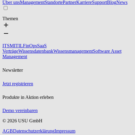
Über uns
Management
Standorte
Partner
Karriere
Support
Blog
News
Themen
ITSM
ITIL
FinOps
SaaS
Verträge
Wissensdatenbank
Wissensmanagement
Software Asset
Management
Newsletter
Jetzt registrieren
Produkte in Aktion erleben
Demo vereinbaren
©
2026
USU GmbH
AGB
Datenschutzerklärung
Impressum