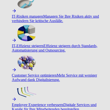
IT-Risiken managen
Managen Sie Ihre Risiken aktiv und
verhindern Sie kritische Ausfälle.
IT-Effizienz steigern
Effizienz steigern durch Standards,
Automatisierung und Outsourcing.
Customer Service optimieren
Mehr Service mit weniger
Aufwand dank Digitalisierung.
Employee Experience verbessern
Digitale Services und
Kanäle für Ihre Mitarbeitenden bereitstellen.