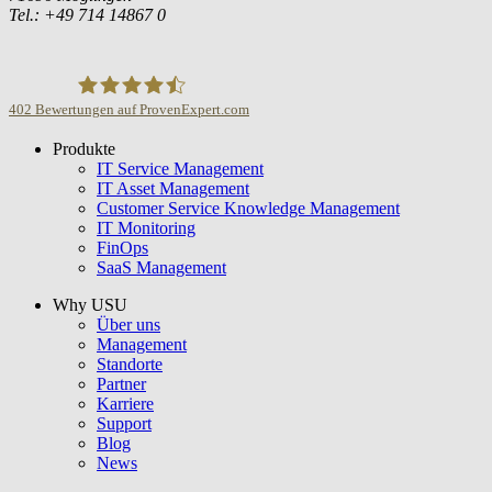
Tel.: +49 714 14867 0
402
Bewertungen auf ProvenExpert.com
Produkte
USU GmbH
IT Service Management
IT Asset Management
Customer Service Knowledge Management
IT Monitoring
FinOps
SaaS Management
Why USU
Über uns
Management
Standorte
Partner
Karriere
Support
Blog
News