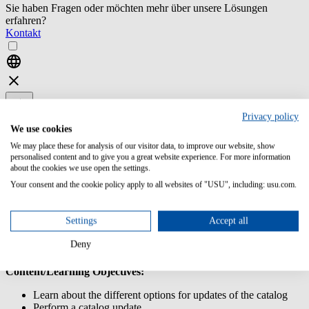
Sie haben Fragen oder möchten mehr über unsere Lösungen
erfahren?
Kontakt
Privacy policy
USU IT Asset
USU IT Asset
We use cookies
Management
Management
We may place these for analysis of our visitor data, to improve our website, show
personalised content and to give you a great website experience. For more information
ST04-2 USU
about the cookies we use open the settings.
License
Your consent and the cookie policy apply to all websites of "USU", including: usu.com.
Management -
Catalog Update
Settings
Accept all
This training enables you to perform a catalog update in USU
License Management and to analyze the error logs and resolve
Deny
possible errors.
Content/Learning Objectives:
Learn about the different options for updates of the catalog
Perform a catalog update