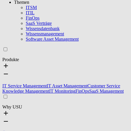
Themen
ITSM
ITIL
FinOps
SaaS Verträge
Wissensdatenbank
Wissensmanagement
Software Asset Management
Produkte
IT Service Management
IT Asset Management
Customer Service
Knowledge Management
IT Monitoring
FinOps
SaaS Management
Why USU