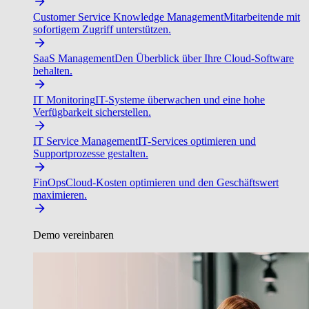
Customer Service Knowledge Management
Mitarbeitende mit
sofortigem Zugriff unterstützen.
SaaS Management
Den Überblick über Ihre Cloud-Software
behalten.
IT Monitoring
IT-Systeme überwachen und eine hohe
Verfügbarkeit sicherstellen.
IT Service Management
IT-Services optimieren und
Supportprozesse gestalten.
FinOps
Cloud-Kosten optimieren und den Geschäftswert
maximieren.
Demo vereinbaren