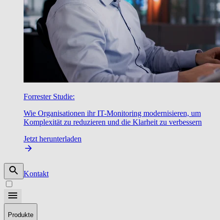
Forrester Studie:
Wie Organisationen ihr IT-Monitoring modernisieren, um
Komplexität zu reduzieren und die Klarheit zu verbessern
Jetzt herunterladen
Kontakt
Produkte