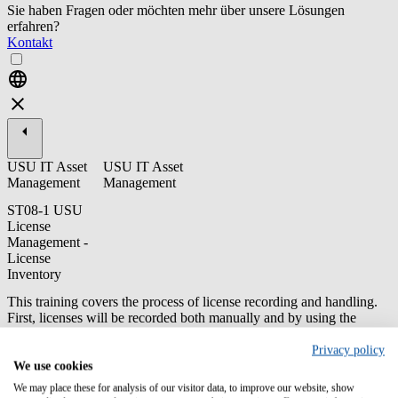
Sie haben Fragen oder möchten mehr über unsere Lösungen
erfahren?
Kontakt
USU IT Asset
USU IT Asset
Management
Management
ST08-1 USU
License
Management -
License
Inventory
This training covers the process of license recording and handling.
First, licenses will be recorded both manually and by using the
import interface. Afterwards, we will discuss the different functions
to manage the license inventory.
Privacy policy
We use cookies
Content/Learning Objectives:
We may place these for analysis of our visitor data, to improve our website, show