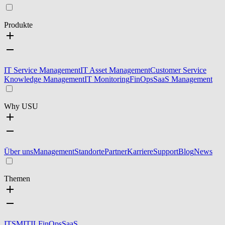
Produkte
IT Service Management
IT Asset Management
Customer Service
Knowledge Management
IT Monitoring
FinOps
SaaS Management
Why USU
Über uns
Management
Standorte
Partner
Karriere
Support
Blog
News
Themen
ITSM
ITIL
FinOps
SaaS