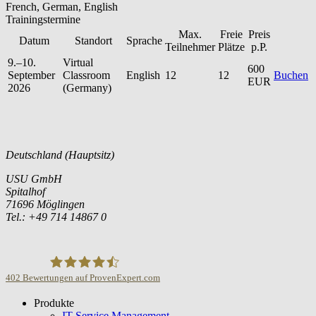
French, German, English
Trainingstermine
Max.
Freie
Preis
Datum
Standort
Sprache
Teilnehmer
Plätze
p.P.
9.–10.
Virtual
600
September
Classroom
English
12
12
Buchen
EUR
2026
(Germany)
Deutschland (Hauptsitz)
USU GmbH
Spitalhof
71696 Möglingen
Tel.: +49 714 14867 0
402
Bewertungen auf ProvenExpert.com
Produkte
USU GmbH
IT Service Management