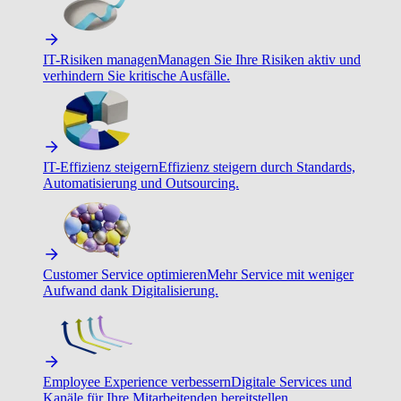
IT-Risiken managen
Managen Sie Ihre Risiken aktiv und
verhindern Sie kritische Ausfälle.
IT-Effizienz steigern
Effizienz steigern durch Standards,
Automatisierung und Outsourcing.
Customer Service optimieren
Mehr Service mit weniger
Aufwand dank Digitalisierung.
Employee Experience verbessern
Digitale Services und
Kanäle für Ihre Mitarbeitenden bereitstellen.