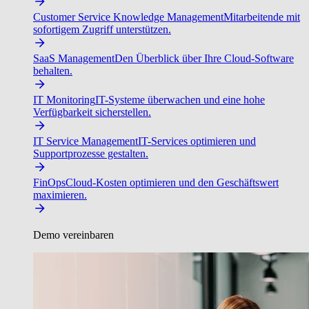
Customer Service Knowledge Management
Mitarbeitende mit
sofortigem Zugriff unterstützen.
SaaS Management
Den Überblick über Ihre Cloud-Software
behalten.
IT Monitoring
IT-Systeme überwachen und eine hohe
Verfügbarkeit sicherstellen.
IT Service Management
IT-Services optimieren und
Supportprozesse gestalten.
FinOps
Cloud-Kosten optimieren und den Geschäftswert
maximieren.
Demo vereinbaren