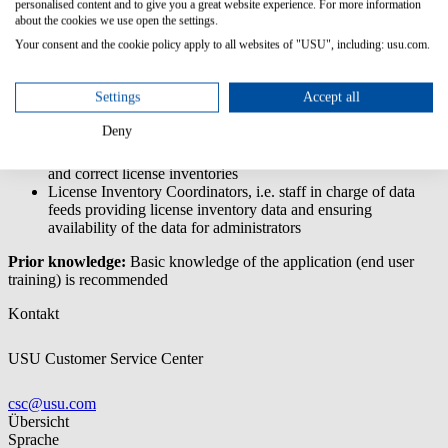
personalised content and to give you a great website experience. For more information
License management basics
about the cookies we use open the settings.
Different types of license pools and their purpose
Your consent and the cookie policy apply to all websites of "USU", including: usu.com.
How to manually record licenses
Understand the license import template
License handling
Settings
Accept all
Target Group:
Deny
License Inventory Administrators; staff in charge of complete
and correct license inventories
License Inventory Coordinators, i.e. staff in charge of data
feeds providing license inventory data and ensuring
availability of the data for administrators
Prior knowledge:
Basic knowledge of the application (end user
training) is recommended
Kontakt
USU Customer Service Center
csc@usu.com
Übersicht
Sprache