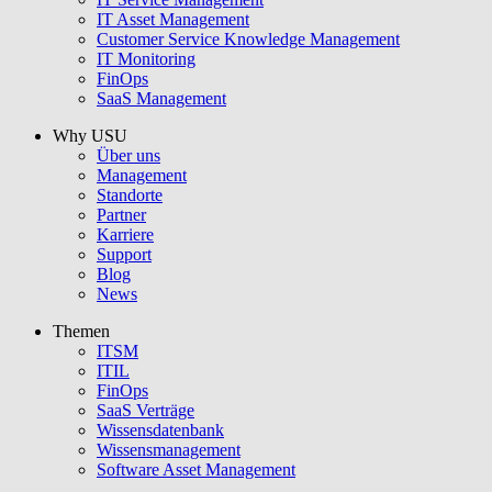
IT Asset Management
Customer Service Knowledge Management
IT Monitoring
FinOps
SaaS Management
Why USU
Über uns
Management
Standorte
Partner
Karriere
Support
Blog
News
Themen
ITSM
ITIL
FinOps
SaaS Verträge
Wissensdatenbank
Wissensmanagement
Software Asset Management