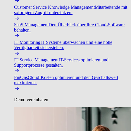
Customer Service Knowledge Management
Mitarbeitende mit
sofortigem Zugriff unterstützen.
SaaS Management
Den Überblick über Ihre Cloud-Software
behalten.
IT Monitoring
IT-Systeme überwachen und eine hohe
Verfügbarkeit sicherstellen.
IT Service Management
IT-Services optimieren und
Supportprozesse gestalten.
FinOps
Cloud-Kosten optimieren und den Geschäftswert
maximieren.
Demo vereinbaren