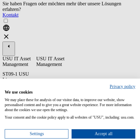
Sie haben Fragen oder möchten mehr über unsere Lösungen
erfahren?
Kontakt
USU IT Asset
USU IT Asset
Management
Management
ST09-1 USU
License
Management -
Privacy policy
Compliance
We use cookies
We may place these for analysis of our visitor data, to improve our website, show
Dieses Training legt den Fokus auf die effektive Überwachung und
personalised content and to give you a great website experience. For more information
Steuerung der Compliance in USU License Management. Lernen
about the cookies we use open the settings.
Sie Einflussfaktoren zu kontrollieren, Ihre Compliance zu verwalten
und Berichte zu exportieren.
Your consent and the cookie policy apply to all websites of "USU", including: usu.com.
Inhalte/Lernziele:
Settings
Accept all
Erstellen und analysieren der Compliance-Berichte