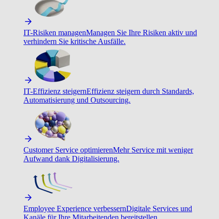
IT-Risiken managen
Managen Sie Ihre Risiken aktiv und
verhindern Sie kritische Ausfälle.
IT-Effizienz steigern
Effizienz steigern durch Standards,
Automatisierung und Outsourcing.
Customer Service optimieren
Mehr Service mit weniger
Aufwand dank Digitalisierung.
Employee Experience verbessern
Digitale Services und
Kanäle für Ihre Mitarbeitenden bereitstellen.