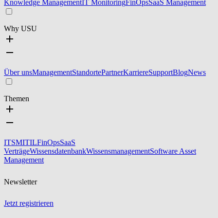
Knowledge Management
IT Monitoring
FinOps
SaaS Management
Why USU
Über uns
Management
Standorte
Partner
Karriere
Support
Blog
News
Themen
ITSM
ITIL
FinOps
SaaS
Verträge
Wissensdatenbank
Wissensmanagement
Software Asset
Management
Newsletter
Jetzt registrieren