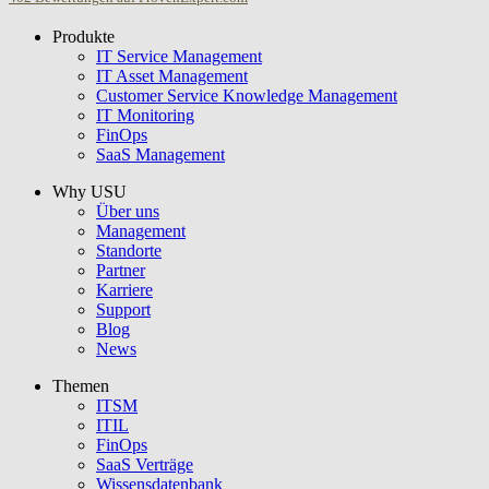
Produkte
USU GmbH
IT Service Management
IT Asset Management
Customer Service Knowledge Management
IT Monitoring
FinOps
SaaS Management
Why USU
Über uns
Management
Standorte
Partner
Karriere
Support
Blog
News
Themen
ITSM
ITIL
FinOps
SaaS Verträge
Wissensdatenbank