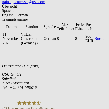
trainingcenter-sm@usu.com
Übersicht
Sprache
English, German
Trainingstermine
Max.
Freie
Preis
Datum
Standort
Sprache
Teilnehmer
Plätze
p.P.
11.
Virtual
900
November
Classroom
German
8
8
Buchen
EUR
2026
(Germany)
Deutschland (Hauptsitz)
USU GmbH
Spitalhof
71696 Möglingen
Tel.: +49 714 14867 0
402
Bewertungen auf ProvenExpert.com