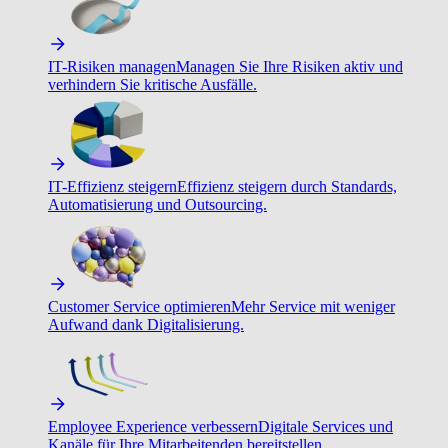
IT-Risiken managen
Managen Sie Ihre Risiken aktiv und
verhindern Sie kritische Ausfälle.
IT-Effizienz steigern
Effizienz steigern durch Standards,
Automatisierung und Outsourcing.
Customer Service optimieren
Mehr Service mit weniger
Aufwand dank Digitalisierung.
Employee Experience verbessern
Digitale Services und
Kanäle für Ihre Mitarbeitenden bereitstellen.