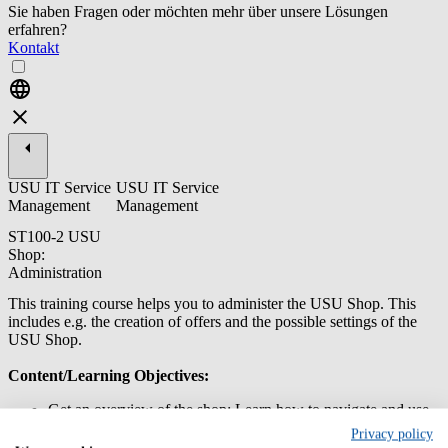
Sie haben Fragen oder möchten mehr über unsere Lösungen
erfahren?
Kontakt
USU IT Service
USU IT Service
Management
Management
ST100-2 USU
Shop:
Administration
This training course helps you to administer the USU Shop. This
includes e.g. the creation of offers and the possible settings of the
USU Shop.
Content/Learning Objectives:
Get an overview of the shop: Learn how to navigate and use
the shop as an end user.
Privacy policy
Explore the admin functionality: Discover where to find