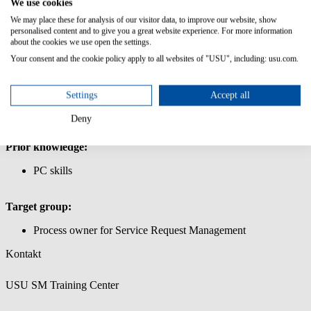
We use cookies
everything and how to manage key functions as an
We may place these for analysis of our visitor data, to improve our website, show
administrator.
personalised content and to give you a great website experience. For more information
Easily create categories: Master the process of creating and
about the cookies we use open the settings.
organizing categories for your shop.
Your consent and the cookie policy apply to all websites of "USU", including: usu.com.
Create offers, including complex ones: Learn how to build
both simple and complex offers to meet diverse needs.
Use the power of offer parameters: Use parameters to
Settings
Accept all
configure your offers, define dependencies, and create rules.
Dive into settings and integrations: Understand shop settings
Deny
and their integration with USM.
Prior knowledge:
PC skills
Target group:
Process owner for Service Request Management
Kontakt
USU SM Training Center