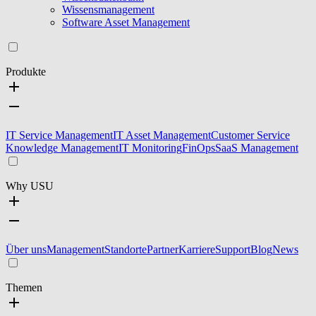
Wissensmanagement
Software Asset Management
Produkte
IT Service Management
IT Asset Management
Customer Service
Knowledge Management
IT Monitoring
FinOps
SaaS Management
Why USU
Über uns
Management
Standorte
Partner
Karriere
Support
Blog
News
Themen