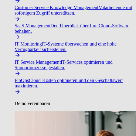
Customer Service Knowledge Management
Mitarbeitende mit
sofortigem Zugriff unterstützen.
SaaS Management
Den Überblick über Ihre Cloud-Software
behalten.
IT Monitoring
IT-Systeme überwachen und eine hohe
Verfügbarkeit sicherstellen.
IT Service Management
IT-Services optimieren und
Supportprozesse gestalten.
FinOps
Cloud-Kosten optimieren und den Geschäftswert
maximieren.
Demo vereinbaren