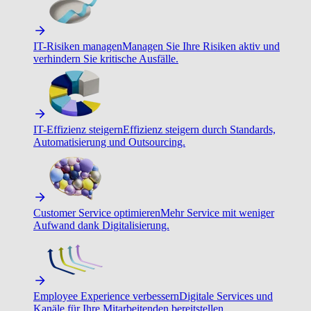
IT-Risiken managen
Managen Sie Ihre Risiken aktiv und
verhindern Sie kritische Ausfälle.
IT-Effizienz steigern
Effizienz steigern durch Standards,
Automatisierung und Outsourcing.
Customer Service optimieren
Mehr Service mit weniger
Aufwand dank Digitalisierung.
Employee Experience verbessern
Digitale Services und
Kanäle für Ihre Mitarbeitenden bereitstellen.