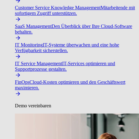
Customer Service Knowledge Management
Mitarbeitende mit
sofortigem Zugriff unterstützen.
SaaS Management
Den Überblick über Ihre Cloud-Software
behalten.
IT Monitoring
IT-Systeme überwachen und eine hohe
Verfügbarkeit sicherstellen.
IT Service Management
IT-Services optimieren und
Supportprozesse gestalten.
FinOps
Cloud-Kosten optimieren und den Geschäftswert
maximieren.
Demo vereinbaren