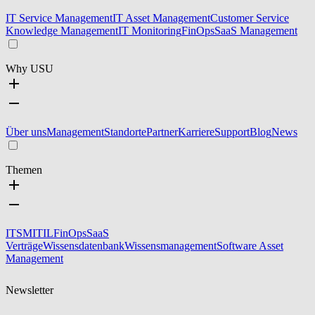
IT Service Management
IT Asset Management
Customer Service
Knowledge Management
IT Monitoring
FinOps
SaaS Management
Why USU
Über uns
Management
Standorte
Partner
Karriere
Support
Blog
News
Themen
ITSM
ITIL
FinOps
SaaS
Verträge
Wissensdatenbank
Wissensmanagement
Software Asset
Management
Newsletter