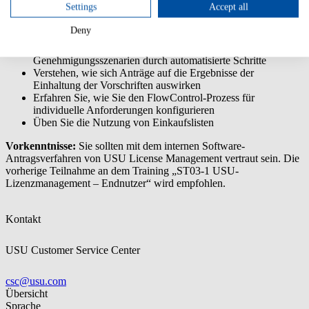
Settings
Accept all
Verstehen der FlowControl-Funktionen und des
Prozessablaufs
Deny
Lernen Sie die Frontend-Navigation kennen
Erfahren Sie mehr über die Vereinfachung von Antrags- und
Genehmigungsszenarien durch automatisierte Schritte
Verstehen, wie sich Anträge auf die Ergebnisse der
Einhaltung der Vorschriften auswirken
Erfahren Sie, wie Sie den FlowControl-Prozess für
individuelle Anforderungen konfigurieren
Üben Sie die Nutzung von Einkaufslisten
Vorkenntnisse:
Sie sollten mit dem internen Software-
Antragsverfahren von USU License Management vertraut sein. Die
vorherige Teilnahme an dem Training „ST03-1 USU-
Lizenzmanagement – Endnutzer“ wird empfohlen.
Kontakt
USU Customer Service Center
csc@usu.com
Übersicht
Sprache