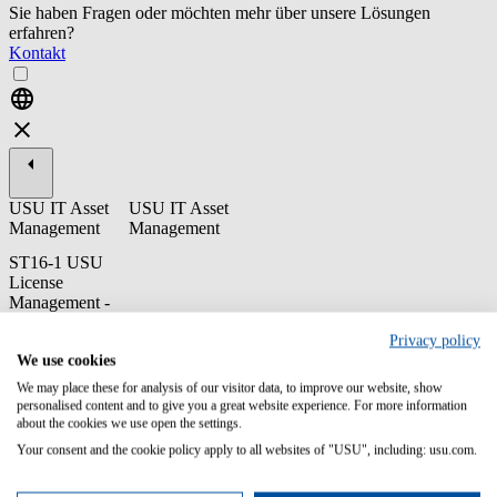
Sie haben Fragen oder möchten mehr über unsere Lösungen
erfahren?
Kontakt
USU IT Asset
USU IT Asset
Management
Management
ST16-1 USU
License
Management -
FlowControl
Privacy policy
Diese Schulung erklärt, wie FlowControl zur Abwicklung von
We use cookies
Software-Anfragen und Software-Käufen im USU-
We may place these for analysis of our visitor data, to improve our website, show
Lizenzmanagement eingesetzt wird. Außerdem werden die
personalised content and to give you a great website experience. For more information
verschiedenen Optionen zur Konfiguration eines Antragsprozesses
about the cookies we use open the settings.
mit fakultativen Genehmigungsschritten erläutert.
Your consent and the cookie policy apply to all websites of "USU", including: usu.com.
Inhalte/Lernziele: